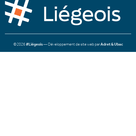
©2026
#Liégeois
— Développement de site web par
Adret & Ubac