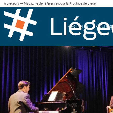
#Liégeois — Magazine de référence pour la Province de Liège
PORTRAITS
CULTUR