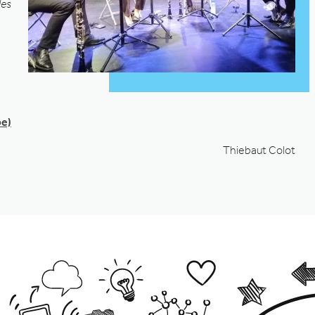
les
be)
Thiebaut Colot