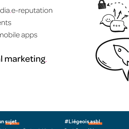
n sujet
#Liégeois asbl