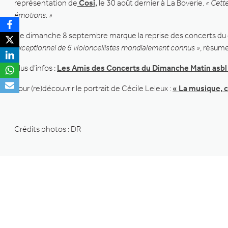
représentation de
Cosi,
le 30 août dernier à La Boverie.
« Cette
émotions. »
Ce dimanche 8 septembre marque la reprise des concerts du
exceptionnel de 6 violoncellistes mondialement connus »
, résume
Plus d’infos :
Les Amis des Concerts du Dimanche Matin asbl
Pour (re)découvrir le portrait de Cécile Leleux :
« La musique, 
Crédits photos : DR