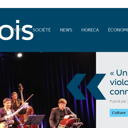
E
SPORT
SOCIÉTÉ
NEWS
HORECA
ÉCONOMI
«
« Un
viol
conn
Publié par
Culture