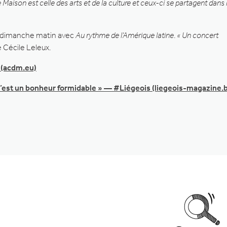
 Maison est celle des arts et de la culture et ceux-ci se partagent dans 
 dimanche matin avec
Au rythme de l’Amérique latine
.
« Un concert
 Cécile Leleux.
 (acdm.eu)
c’est un bonheur formidable » — #Liégeois (liegeois-magazine.