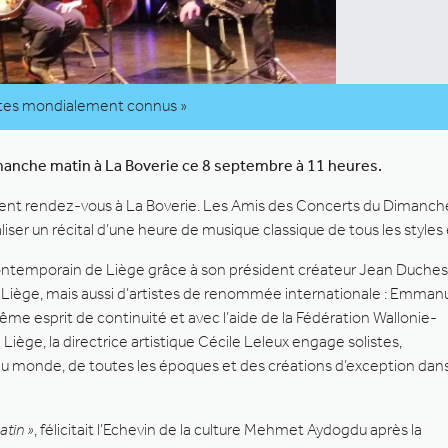
istes mondialement connus »
imanche matin à La Boverie ce 8 septembre à 11 heures.
ent rendez-vous à La Boverie. Les Amis des Concerts du Dimanche 
er un récital d’une heure de musique classique de tous les styles e
contemporain de Liège grâce à son président créateur Jean Duches
 de Liège, mais aussi d’artistes de renommée internationale : Emman
me esprit de continuité et avec l’aide de la Fédération Wallonie-
e Liège, la directrice artistique Cécile Leleux engage solistes,
du monde, de toutes les époques et des créations d’exception dan
atin »
, félicitait l’Echevin de la culture Mehmet Aydogdu après la