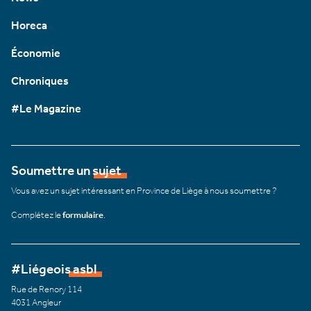
Horeca
Économie
Chroniques
#Le Magazine
Soumettre un sujet
Vous avez un sujet intéressant en Province de Liège à nous soumettre ?
Complétez le
formulaire
.
#Liégeois asbl
Rue de Renory 114
4031 Angleur