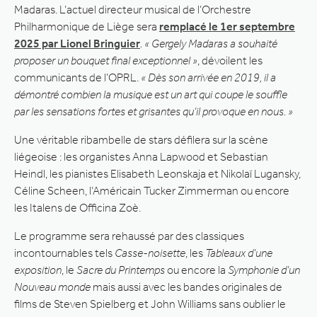
Madaras. L’actuel directeur musical de l’Orchestre
Philharmonique de Liège sera
remplacé le 1er septembre
2025 par Lionel Bringuier
. « Gergely Madaras a souhaité
proposer un bouquet final exceptionnel »
, dévoilent les
communicants de l’OPRL.
« Dès son arrivée en 2019, il a
démontré combien la musique est un art qui coupe le souffle
par les sensations fortes et grisantes qu’il provoque en nous. »
Une véritable ribambelle de stars défilera sur la scène
liégeoise : les organistes Anna Lapwood et Sebastian
Heindl, les pianistes Elisabeth Leonskaja et Nikolaï Lugansky,
Céline Scheen, l’Américain Tucker Zimmerman ou encore
les Italens de Officina Zoè.
Le programme sera rehaussé par des classiques
incontournables tels
Casse-noisette
, les
Tableaux d’une
exposition
, le
Sacre du Printemps
ou encore la
Symphonie d’un
Nouveau monde
mais aussi avec les bandes originales de
films de Steven Spielberg et John Williams sans oublier le