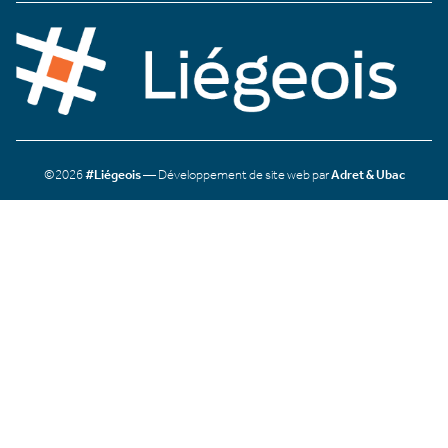
©2026
#Liégeois
— Développement de site web par
Adret & Ubac