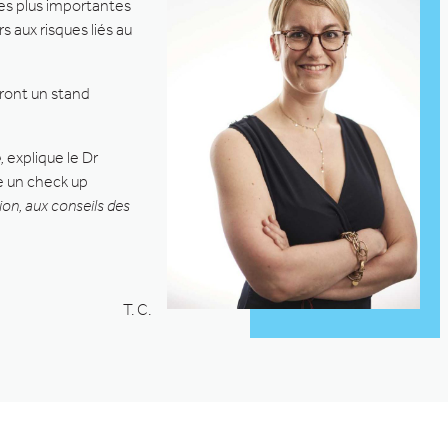
des plus importantes
 aux risques liés au
dront un stand
,
explique le Dr
re un check up
ion, aux conseils des
T. C.