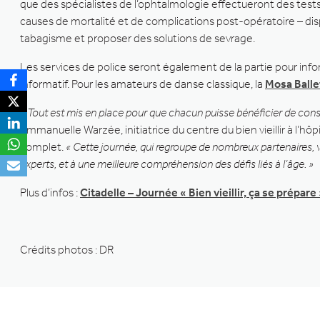
que des spécialistes de l’ophtalmologie effectueront des tests
causes de mortalité et de complications post-opératoire – dispo
tabagisme et proposer des solutions de sevrage.
Les services de police seront également de la partie pour info
informatif. Pour les amateurs de danse classique, la
Mosa Balle
« Tout est mis en place pour que chacun puisse bénéficier de conse
Emmanuelle Warzée, initiatrice du centre du bien vieillir à l’hô
complet.
« Cette journée, qui regroupe de nombreux partenaires, v
experts, et à une meilleure compréhension des défis liés à l’âge. »
Plus d’infos :
Citadelle – Journée « Bien vieillir, ça se prépare
Crédits photos : DR