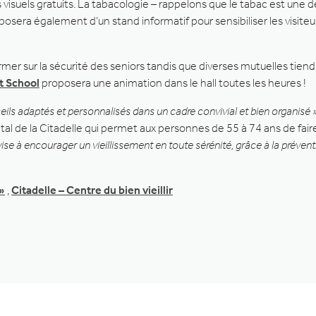
 visuels gratuits. La tabacologie – rappelons que le tabac est une 
sera également d’un stand informatif pour sensibiliser les visiteurs
rmer sur la sécurité des seniors tandis que diverses mutuelles tien
t School
proposera une animation dans le hall toutes les heures !
ils adaptés et personnalisés dans un cadre convivial et bien organisé »
pital de la Citadelle qui permet aux personnes de 55 à 74 ans de fai
ise à encourager un vieillissement en toute sérénité, grâce à la prévent
 »
,
Citadelle – Centre du bien vieillir