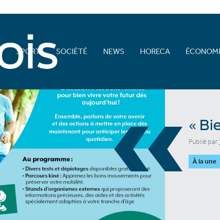
E
SPORT
SOCIÉTÉ
NEWS
HORECA
ÉCONOMI
«
« Bie
Publié par
À la une