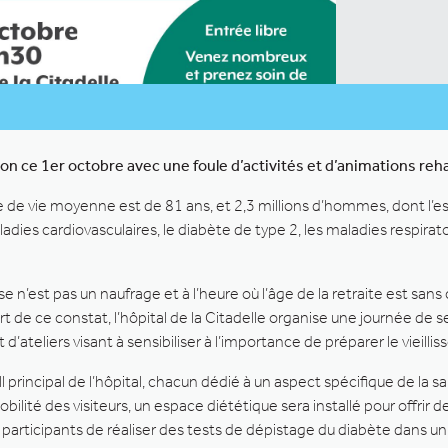
tion ce 1er octobre avec une foule d’activités et d’animations re
e de vie moyenne est de 81 ans, et 2,3 millions d’hommes, dont l’e
aladies cardiovasculaires, le diabète de type 2, les maladies respira
sse n’est pas un naufrage et à l’heure où l’âge de la retraite est sa
. Fort de ce constat, l’hôpital de la Citadelle organise une journée de se
d’ateliers visant à sensibiliser à l’importance de préparer le vieil
 principal de l’hôpital, chacun dédié à un aspect spécifique de la s
bilité des visiteurs, un espace diététique sera installé pour offrir d
 participants de réaliser des tests de dépistage du diabète dans un