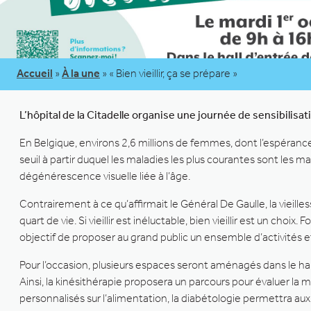
Accueil
»
À la une
»
« Bien vieillir, ça se prépare »
L’hôpital de la Citadelle organise une journée de sensibilisa
En Belgique, environs 2,6 millions de femmes, dont l’espéranc
seuil à partir duquel les maladies les plus courantes sont les m
dégénérescence visuelle liée à l’âge.
Contrairement à ce qu’affirmait le Général De Gaulle, la vieille
quart de vie. Si vieillir est inéluctable, bien vieillir est un choix
objectif de proposer au grand public un ensemble d’activités et 
Pour l’occasion, plusieurs espaces seront aménagés dans le hall
Ainsi, la kinésithérapie proposera un parcours pour évaluer la mo
personnalisés sur l’alimentation, la diabétologie permettra aux