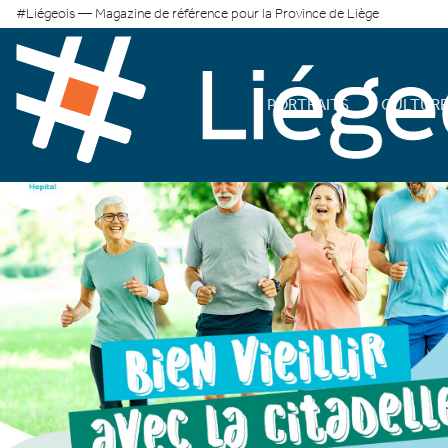
#Liégeois — Magazine de référence pour la Province de Liège
PORTRAITS
CULTUR