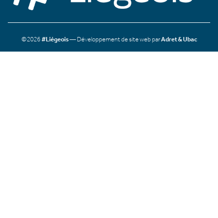
©2026
#Liégeois
— Développement de site web par
Adret & Ubac