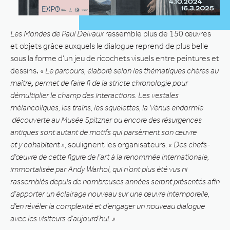
Les Mondes de Paul Delvaux
rassemble plus de 150 œuvres
et objets grâce auxquels le dialogue reprend de plus belle
sous la forme d’un jeu de ricochets visuels entre
peintures et
dessins
.
« Le parcours, élaboré selon les thématiques chères au
maître
,
permet de faire fi de la stricte chronologie pour
démultiplier le champ des interactions. Les vestales
mélancoliques, les trains, les squelettes, la Vénus endormie
découverte au Musée Spitzner ou encore des résurgences
antiques sont autant de motifs qui parsèment son œuvre
et y cohabitent »
, soulignent les organisateurs.
« Des chefs-
d’œuvre de cette figure de l’art à la renommée internationale,
immortalisée par Andy Warhol, qui n’ont plus été vus ni
rassemblés depuis de nombreuses années seront présentés afin
d’apporter un éclairage nouveau sur une œuvre intemporelle,
d’en révéler la complexité et d’engager un nouveau dialogue
avec les visiteurs d’aujourd’hui. »