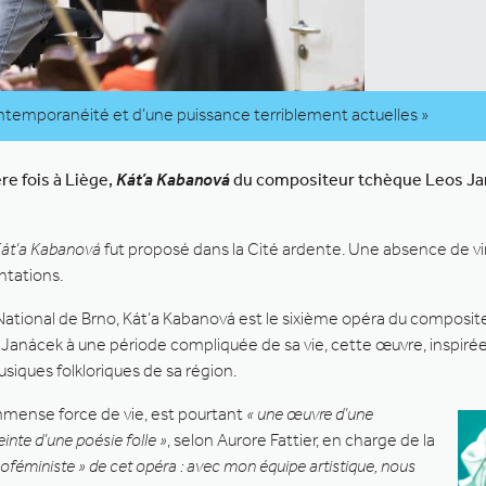
ontemporanéité et d’une puissance terriblement actuelles »
re fois à Liège,
Kát’a Kabanová
du compositeur tchèque Leos Janá
át’a Kabanová
fut proposé dans la Cité ardente. Une absence de vin
ntations.
ational de Brno, Kát’a Kabanová est le sixième opéra du composite
 Janácek à une période compliquée de sa vie, cette œuvre, inspiré
usiques folkloriques de sa région.
mmense force de vie, est pourtant
« une œuvre d’une
nte d’une poésie folle »
, selon Aurore Fattier, en charge de la
oféministe » de cet opéra : avec mon équipe artistique, nous