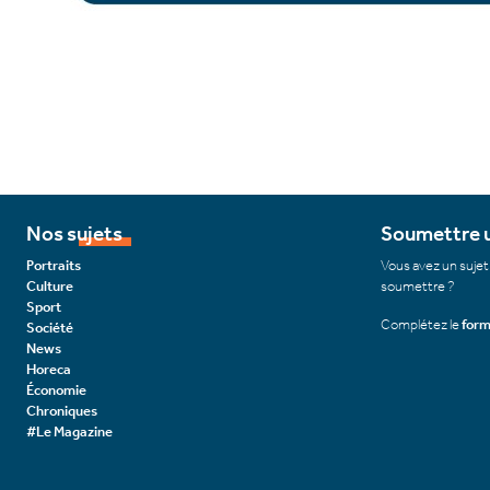
Nos sujets
Soumettre u
Portraits
Vous avez un sujet
Culture
soumettre ?
Sport
Complétez le
form
Société
News
Horeca
Économie
Chroniques
#Le Magazine