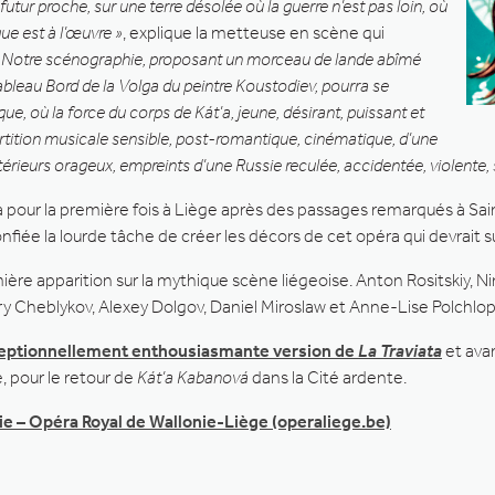
 futur proche, sur une terre désolée où la guerre n’est pas loin, où
que est à l’œuvre »
, explique la metteuse en scène qui
 Notre scénographie, proposant un morceau de lande abîmé
tableau Bord
de la Volga du peintre Koustodiev, pourra se
ue, où la force du corps de Kát’a, jeune, désirant, puissant et
rtition musicale sensible, post-romantique, cinématique, d’une
ieurs orageux, empreints d’une Russie reculée, accidentée, violente, 
iera pour la première fois à Liège après des passages remarqués à S
fiée la lourde tâche de créer les décors de cet opéra qui devrait 
mière apparition sur la mythique scène liégeoise. Anton Rositskiy, 
ry Cheblykov, Alexey Dolgov, Daniel Miroslaw et Anne-Lise Polchlop
ceptionnellement enthousiasmante version de
La Traviata
et ava
, pour le retour de
Kát’a Kabanová
dans la Cité ardente.
ie – Opéra Royal de Wallonie-Liège (operaliege.be)