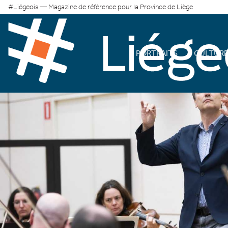
#Liégeois — Magazine de référence pour la Province de Liège
PORTRAITS
CULTUR