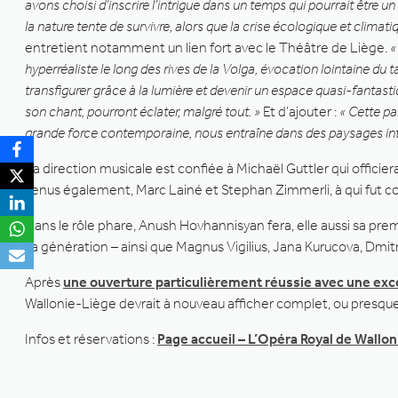
avons choisi d’inscrire l’intrigue dans un temps qui pourrait être un
la nature tente de survivre, alors que la crise écologique et climati
entretient notamment un lien fort avec le Théâtre de Liège.
«
hyperréaliste le long des rives de la Volga, évocation lointaine du 
transfigurer grâce à la lumière et devenir un espace quasi-fantastiq
son chant, pourront éclater, malgré tout. »
Et d’ajouter :
« Cette pa
grande
force contemporaine, nous entraîne dans des paysages intér
La direction musicale est confiée à Michaël Guttler qui offic
venus également, Marc Lainé et Stephan Zimmerli, à qui fut con
Dans le rôle phare, Anush Hovhannisyan fera, elle aussi sa pre
sa génération – ainsi que Magnus Vigilius, Jana Kurucova, Dmit
Après
une ouverture particulièrement réussie avec une ex
Wallonie-Liège devrait à nouveau afficher complet, ou presque
Infos et réservations :
Page accueil – L’Opéra Royal de Wallon