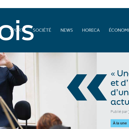
E
SPORT
SOCIÉTÉ
NEWS
HORECA
ÉCONOMI
«
« Un
et d
d’un
actu
Publié par
À la une