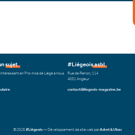
n sujet
#Liégeois asbl
 intéressant en Province de Liège à nous
Rue de Renory 114
4031 Angleur
ulaire
.
contact@liegeois-magazine.be
©2026
#Liégeois
— Développement de site web par
Adret & Ubac