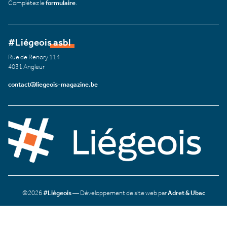
Complétez le
formulaire
.
#Liégeois asbl
Rue de Renory 114
4031 Angleur
contact@liegeois-magazine.be
©2026
#Liégeois
— Développement de site web par
Adret & Ubac