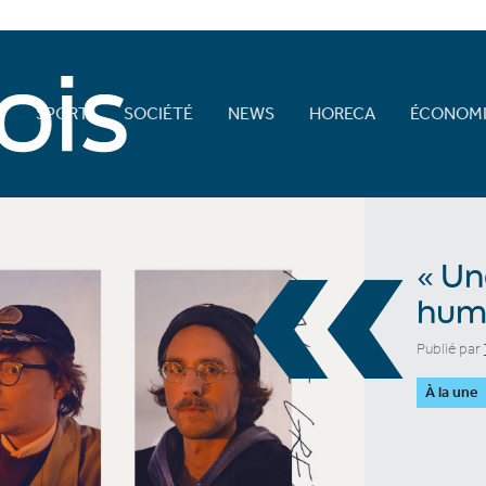
E
SPORT
SOCIÉTÉ
NEWS
HORECA
ÉCONOMI
«
« Un
hum
Publié par
À la une