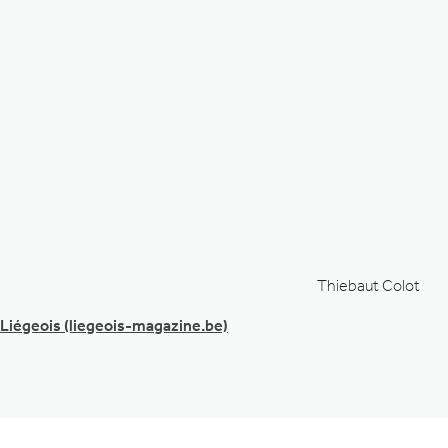
Thiebaut Colot
Liégeois (liegeois-magazine.be)