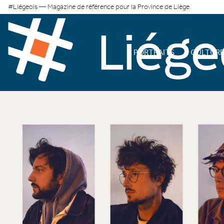
#Liégeois — Magazine de référence pour la Province de Liège
PORTRAITS
CULTUR