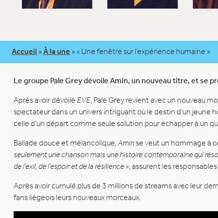
Accueil
»
À la une
»
« Une fenêtre sur l’expérience humaine »
Le groupe Pale Grey dévoile Amin, un nouveau titre, et se p
Après avoir dévoilé
EVE
, Pale Grey revient avec un nouveau mo
spectateur dans un univers intriguant où le destin d’un jeune 
celle d’un départ comme seule solution pour échapper à un quot
Ballade douce et mélancolique,
Amin
se veut un hommage à ces 
seulement une chanson mais une histoire contemporaine qui résonne 
de l’exil, de l’espoir et de la résilience »
, assurent les responsables
Après avoir cumulé plus de 3 millions de streams avec leur der
fans liégeois leurs nouveaux morceaux.