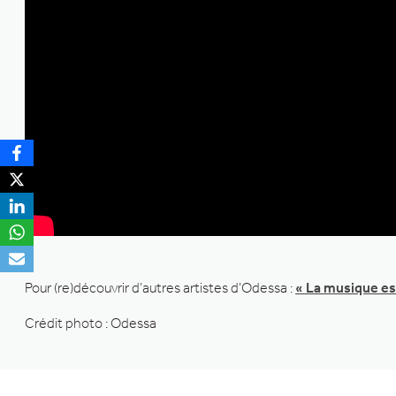
Pour (re)découvrir d’autres artistes d’Odessa :
« La musique es
Crédit photo : Odessa