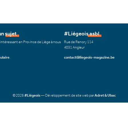
n sujet
#Liégeois asbl
 intéressant en Province de Liège à nous
Rue de Renory 114
4031 Angleur
ulaire
.
contact@liegeois-magazine.be
©2026
#Liégeois
— Développement de site web par
Adret & Ubac