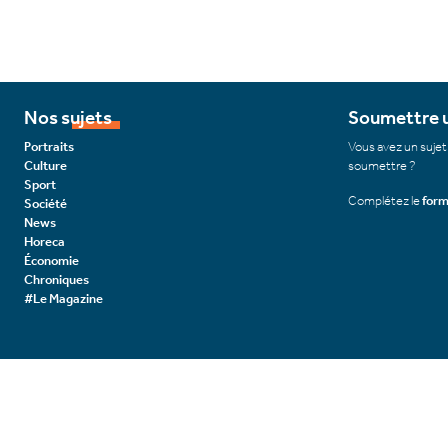
Nos sujets
Soumettre u
Portraits
Vous avez un sujet
Culture
soumettre ?
Sport
Complétez le
form
Société
News
Horeca
Économie
Chroniques
#Le Magazine