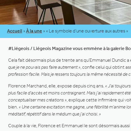
Accueil
»
À la une
»
« Le symbole d’une ouverture aux autres »
#Liégeois / Liégeois Magazine vous emmène à la galerie Bo
Cela fait désormais plus de trente ans qu’Emmanuel Dundic a e
que je ne pouvais pas faire autrement »
, confie celui qui obtint
profession facile. Mais je ressens toujours la même nécessité de cr
Florence Marchand, elle, expose depuis cinq ans.
« J’ai toujours
plus facile d’accès et moins contraignant. Mais j’ai rapidement été 
conceptualiser mes créations »
, explique cette infirmière qui vo
bien.
« Une certaine excitation me gagne, une fébrilité m’anime lor
méditatif, répétitif dans le médium que j’ai choisi. »
Couple à la vie, Florence et Emmanuel le sont désormais aussi 