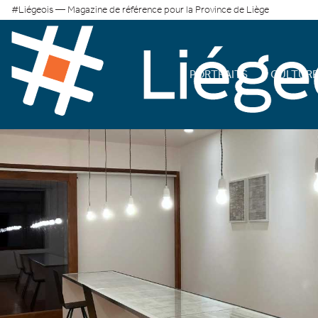
#Liégeois — Magazine de référence pour la Province de Liège
PORTRAITS
CULTUR