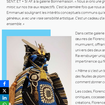
SENT. ET + SI AF. à la galerie Bonnemaison.
« Nous avons une gra
miroir, sur nos travaux respectifs. C’est la première fois que nous
Emmanuel soulignant les intérêts conceptuels communs qui l
généreux, avec une vraie sensibilité artistique. C’est un cadeau d’a
ensemble. »
Dans cette galerie
œuvres de Florenc
murmurent, offrant 
univers des deux ar
Ravensburger uniqu
impertinence qui fé
« Même si c’est un 
des feuilles de plom
comment donner corp
Les codes, Florence
oniriques, cocasse
créations, Florenc