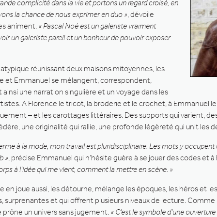
nde complicité dans la vie et portons un regard croisé, en
 avons la chance de nous exprimer en duo »
, dévoile
es animent.
« Pascal Noé est un galeriste vraiment
voir un galeriste pareil et un bonheur de pouvoir exposer
 atypique réunissant deux maisons mitoyennes, les
e et Emmanuel se mélangent, correspondent,
ainsi une narration singulière et un voyage dans les
tistes. A Florence le tricot, la broderie et le crochet, à Emmanuel le
ement – et les carottages littéraires. Des supports qui varient, d
dère, une originalité qui rallie, une profonde légèreté qui unit les 
terme à la mode, mon travail est pluridisciplinaire. Les mots y occupen
b »
, précise Emmanuel qui n’hésite guère à se jouer des codes et à b
s à l’idée qui me vient, comment la mettre en scène. »
 en joue aussi, les détourne, mélange les époques, les héros et les
s, surprenantes et qui offrent plusieurs niveaux de lecture. Comme 
e prône un univers sans jugement.
« C’est le symbole d’une ouverture