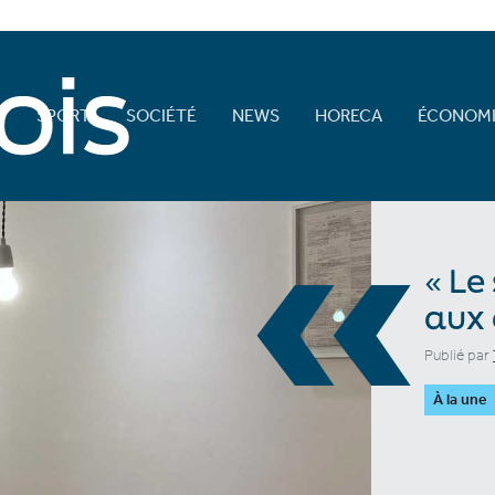
E
SPORT
SOCIÉTÉ
NEWS
HORECA
ÉCONOMI
«
« Le
aux 
Publié par
À la une