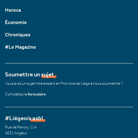
Horeca
Économie
Chroniques
#Le Magazine
Soumettre un sujet
Vous avez un sujet intéressant en Province de Liège à nous soumettre ?
Complétez le
formulaire
.
#Liégeois asbl
Rue de Renory 114
4031 Angleur