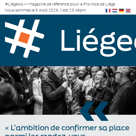
#Liégeois — Magazine de référence pour la Province de Liège
Nous sommes le 6 Août 2026, il est 23:46pm
«
« L’ambition de confirmer sa place
parmi les rendez-vous