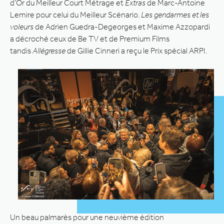
d’Or du Meilleur Court Métrage et
Extras
de Marc-Antoine
Lemire pour celui du Meilleur Scénario.
Les gendarmes et les
voleurs
de Adrien Guedra-Degeorges et Maxime Azzopardi
a décroché ceux de Be TV et de Premium Films
tandis
Allégresse
de Gillie Cinneri a reçu le Prix spécial ARPI.
Un beau palmarès pour une neuvième édition