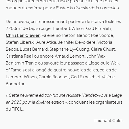
les organisateurs heureux d’avoir pu réunir à Liège tous les
métiers du cinéma pour
« illustrer la diversité de la comédie »
.
De nouveau, un impressionnant parterre de stars a foulé les
7200m² de tapis rouge : Lambert Wilson, Gad Elmaleh,
Christian Clavier
, Valérie Bonneton, Benoit Poelvoorde,
Stefan Liberski, Aure Atika, Jennifer Devoldère, Victoria
Bedos, Lucas Bernard, Stéphane Ly-Cuong, Claire Chust,
Cristiana Reali ou encore Arnaud Lemort, John Wax,
Benjamin Tranié ou savouré leur passage à Liège où le Walk
of Fame s’est allongé de quatre nouvelles dalles, celles de
Lambert Wilson, Carole Bouquet, Gad Elmaleh et Valérie
Bonneton.
« Cette neuvième édition fut une réussite ! Rendez-vous à Liège
en 2025 pour la dixième édition »
, concluent les organisateurs
du FIFCL.
Thiebaut Colot