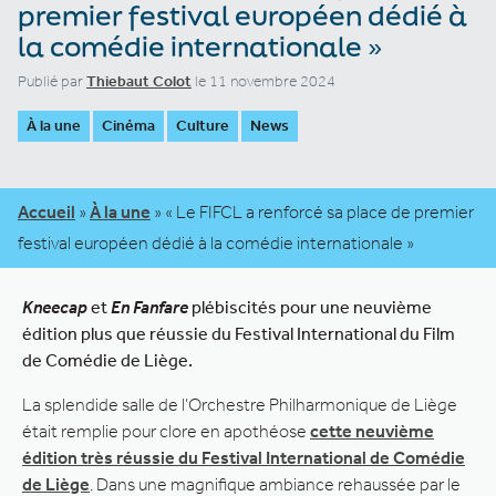
premier festival européen dédié à
la comédie internationale »
Publié par
Thiebaut Colot
le 11 novembre 2024
À la une
Cinéma
Culture
News
Accueil
»
À la une
»
« Le FIFCL a renforcé sa place de premier
festival européen dédié à la comédie internationale »
Kneecap
et
En Fanfare
plébiscités pour une neuvième
édition plus que réussie du Festival International du Film
de Comédie de Liège.
La splendide salle de l’Orchestre Philharmonique de Liège
était remplie pour clore en apothéose
cette neuvième
édition très réussie du Festival International de Comédie
de Liège
. Dans une magnifique ambiance rehaussée par le