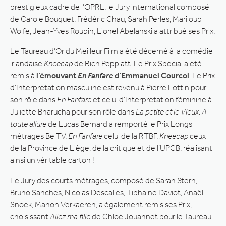
prestigieux cadre de l’OPRL, le Jury international composé
de Carole Bouquet, Frédéric Chau, Sarah Perles, Mariloup
Wolfe, Jean-Yves Roubin, Lionel Abelanski a attribué ses Prix.
Le Taureau d’Or du Meilleur Film a été décerné à la comédie
irlandaise
Kneecap
de Rich Peppiatt. Le Prix Spécial a été
remis à
l’émouvant
En Fanfare
d’Emmanuel Courcol
. Le Prix
d’Interprétation masculine est revenu à Pierre Lottin pour
son rôle dans
En Fanfare
et celui d’Interprétation féminine à
Juliette Bharucha pour son rôle dans
La petite et le Vieux
.
A
toute allure
de Lucas Bernard a remporté le Prix Longs
métrages Be TV,
En Fanfare
celui de la RTBF,
Kneecap
ceux
de la Province de Liège, de la critique et de l’UPCB, réalisant
ainsi un véritable carton !
Le Jury des courts métrages, composé de Sarah Stern,
Bruno Sanches, Nicolas Descalles, Tiphaine Daviot, Anaël
Snoek, Manon Verkaeren, a également remis ses Prix,
choisissant
Allez ma fille
de Chloé Jouannet pour le Taureau