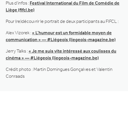
Plus d’infos :
Festival International du Film de Comédie de
Liège (fifcl.be)
Pour (re)découvrir le portrait de deux participants au FIFCL :
Alex Vizorek :
« L’humour est un formidable moyen de
communication » — #Liégeois (liegeois-magazine.be)
Jerry Talks :
« Je me suis vite intéressé aux coulisses du
cinéma » — #Liégeois (liegeois-magazine.be)
Crédit photo : Martin Domingues Gonçalves et Valentin
Conraads