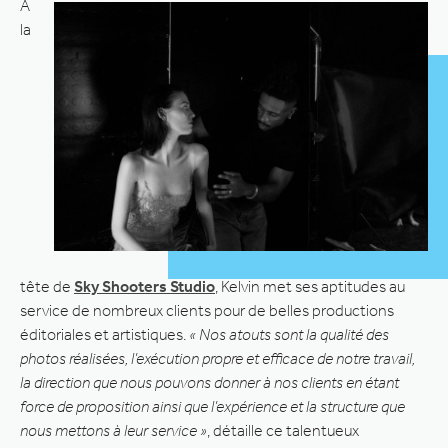
À
la
tête de
Sky Shooters Studio
, Kelvin met ses aptitudes au
service de nombreux clients pour de belles productions
éditoriales et artistiques.
« Nos atouts sont la qualité des
photos réalisées, l’exécution propre et efficace de notre travail,
la direction que nous pouvons donner à nos clients en étant
force de proposition ainsi que l’expérience et la structure que
nous mettons à leur service »
, détaille ce talentueux