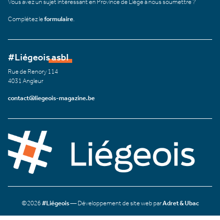
Vous avez un sujet intéressant en Province de Liège à nous soumettre ?
Complétez le
formulaire
.
#Liégeois asbl
Rue de Renory 114
4031 Angleur
contact@liegeois-magazine.be
©2026
#Liégeois
— Développement de site web par
Adret & Ubac