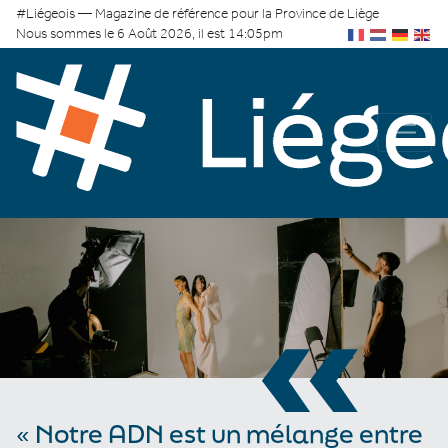
#Liégeois — Magazine de référence pour la Province de Liège
Nous sommes le 6 Août 2026, il est 14:05pm
«
« Notre ADN est un mélange entre