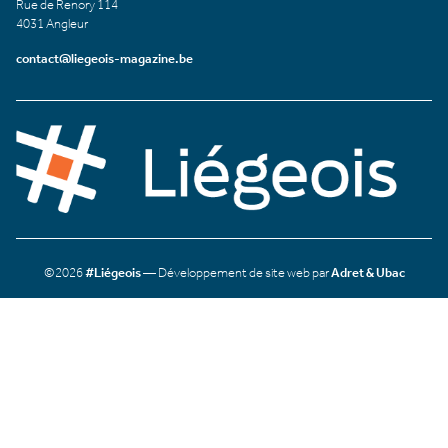
Rue de Renory 114
4031 Angleur
contact@liegeois-magazine.be
©2026
#Liégeois
— Développement de site web par
Adret & Ubac