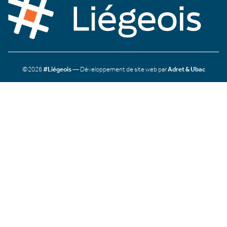
©2026
#Liégeois
— Développement de site web par
Adret & Ubac