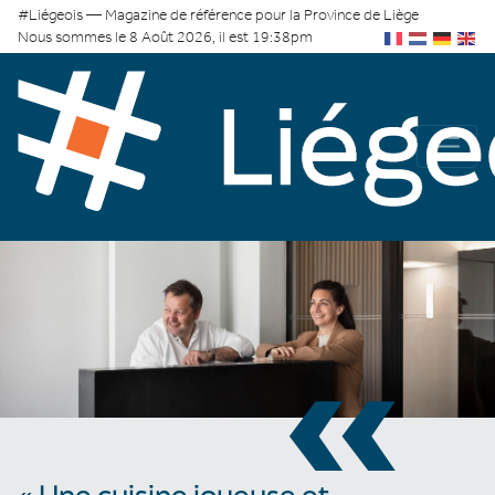
#Liégeois — Magazine de référence pour la Province de Liège
Nous sommes le 8 Août 2026, il est 19:38pm
«
« Une cuisine joyeuse et