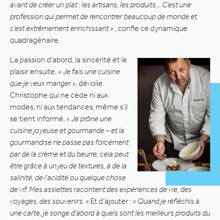
avant de créer un plat : les artisans, les produits… C’est une
profession qui permet de rencontrer beaucoup de monde et
c’est extrêmement enrichissant »
, confie ce dynamique
quadragénaire.
La passion d’abord, la sincérité et le
plaisir ensuite.
« Je fais une cuisine
que je veux manger »
, dévoile
Christophe qui ne cède ni aux
modes, ni aux tendances, même s’il
se tient informé.
« Je prône une
cuisine joyeuse et gourmande – et la
gourmandise ne passe pas forcément
par de la crème et du beurre, cela peut
être grâce à un jeu de textures, à de la
salinité, de l’acidité ou quelque chose
de vif. Mes assiettes racontent des expériences de vie, des
voyages, des souvenirs. »
Et d’ajouter :
« Quand je réfléchis à
une carte, je songe d’abord à quels sont les meilleurs produits du