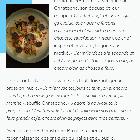
Deux critères cochés avec brio par
Christophe, son épouse et leur
équipe.
« Cela fait vingt-et-un ans que
ça évolue, que nous ne faisons
qu’avancer et c’est évidemment une
chouette satisfaction »
, sourit ce chef
inspiré et inspirant, toujours aussi
motivé.
« J’ai mille idées à la seconde et
à 47 ans, je me dis tous les jours que j’ai
encore plein de choses à faire. »
Une volonté d’aller de l’avant sans toutefois s’infliger une
pression inutile.
« Je m’amuse toujours autant, j’en ai encore
sous la pédale mais je veux monter les escaliers marche par
marche »
, souffle Christophe.
« J’adore la nouveauté, la
progression. C’est très satisfaisant de faire vivre nos plats, de les
faire grandir et j’ai encore plein de projets dans mes cartons. »
Avec les années, Christophe Pauly a su allier la
reconnaissance des critiques culinaires et du public,