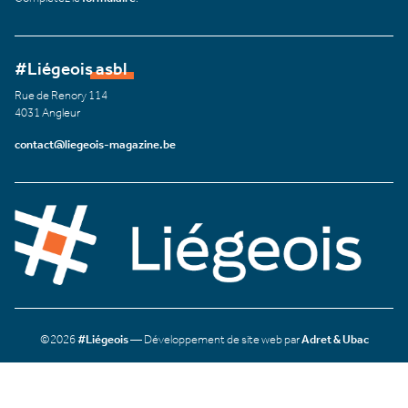
#Liégeois asbl
Rue de Renory 114
4031 Angleur
contact@liegeois-magazine.be
©2026
#Liégeois
— Développement de site web par
Adret & Ubac