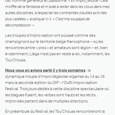
cet homme généreux et passionné.
« En impro, j’exulte ! Cela
m’offre de la fantaisie et m’aide à rester dans les clous dans mes
autres disciplines, à respecter les contraintes d’autres activités
plus cadrées »
, explique-t-il.
« C’est ma soupape de
décompression. »
Les troupes d’improvisation ont poussé comme des
champignons sur le territoire belge francophone – où les
rencontres entre « pros » et amateurs sont légion – et, bien
évidemment, Liège n’est pas en reste avec, notamment, les
Tou’Chouss.
Nous vous en avions parlé il y trois semaines
: la
dynamique troupe d’Impro liégeoise organise du 14 au 16
mars la seconde édition du OIF – l’Oufti Improvisation
Festival. Trois jours dédiés à cette discipline spectaculaire où
les blagues fusent, les verbes sont hauts et les récits…
improvisés partent dans de multiples directions.
En préambule du festival, les Tou’Chouss rencontreront la