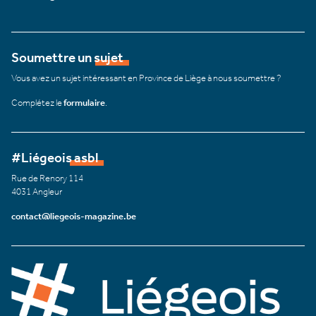
Soumettre un sujet
Vous avez un sujet intéressant en Province de Liège à nous soumettre ?
Complétez le
formulaire
.
#Liégeois asbl
Rue de Renory 114
4031 Angleur
contact@liegeois-magazine.be