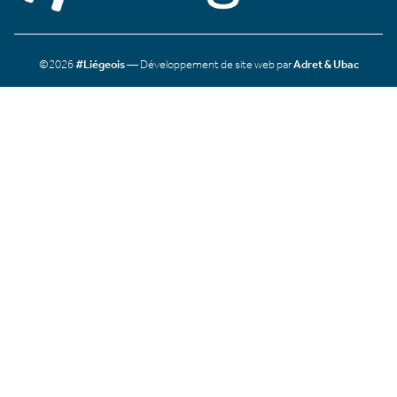
©2026
#Liégeois
— Développement de site web par
Adret & Ubac