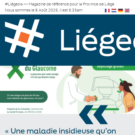
#Liégeois — Magazine de référence pour la Province de Liège
Nous sommes le 8 Août 2026, il est 6:35am
«
« Une maladie insidieuse qu’on