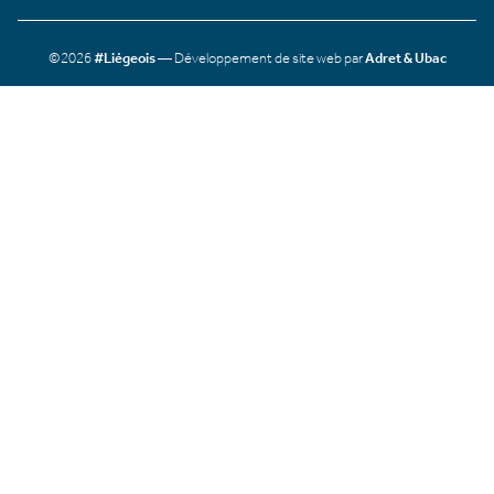
©2026
#Liégeois
— Développement de site web par
Adret & Ubac