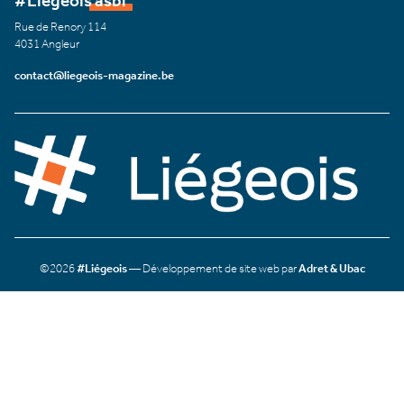
#Liégeois asbl
Rue de Renory 114
4031 Angleur
contact@liegeois-magazine.be
©2026
#Liégeois
— Développement de site web par
Adret & Ubac