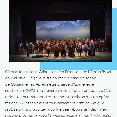
C’est à Jean-Louis Grinda, ancien Directeur de l’Opéra Royal
de Wallonie-Liège, que fut confiée la mise en scène
de
Guillaume Tell
. Après s’être chargé d’
Idomeneo
en
septembre 2023, il fait ainsi un retour fracassant dans la Cité
ardente pour transmettre une nouvelle vision de son opéra
fétiche.
« C’est en aimant passionnément cette œuvre qu’il
faut, selon moi, l’aborder »
, confie Jean-Louis Grinda.
« Il faut
essayer d’en comprendre l’immense apport à l’histoire de l’opéra