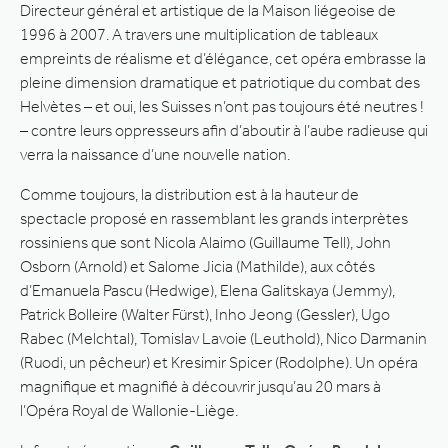
Directeur général et artistique de la Maison liégeoise de
1996 à 2007. A travers une multiplication de tableaux
empreints de réalisme et d’élégance, cet opéra embrasse la
pleine dimension dramatique et patriotique du combat des
Helvètes – et oui, les Suisses n’ont pas toujours été neutres !
– contre leurs oppresseurs afin d’aboutir à l’aube radieuse qui
verra la naissance d’une nouvelle nation.
Comme toujours, la distribution est à la hauteur de
spectacle proposé en rassemblant les grands interprètes
rossiniens que sont Nicola Alaimo (Guillaume Tell), John
Osborn (Arnold) et Salome Jicia (Mathilde), aux côtés
d’Emanuela Pascu (Hedwige), Elena Galitskaya (Jemmy),
Patrick Bolleire (Walter Fürst), Inho Jeong (Gessler), Ugo
Rabec (Melchtal), Tomislav Lavoie (Leuthold), Nico Darmanin
(Ruodi, un pêcheur) et Kresimir Spicer (Rodolphe). Un opéra
magnifique et magnifié à découvrir jusqu’au 20 mars à
l’Opéra Royal de Wallonie-Liège.