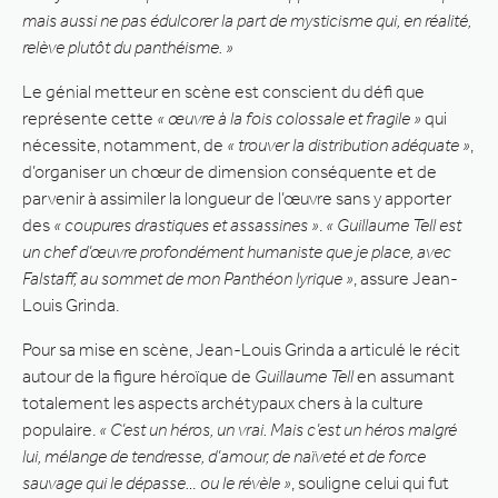
mais aussi ne pas édulcorer la part de mysticisme qui, en réalité,
relève plutôt du panthéisme. »
Le génial metteur en scène est conscient du défi que
représente cette
« œuvre à la fois colossale et fragile »
qui
nécessite, notamment, de
« trouver la distribution adéquate »
,
d’organiser un chœur de dimension conséquente et de
parvenir à assimiler la longueur de l’œuvre sans y apporter
des
« coupures drastiques et assassines »
.
« Guillaume Tell est
un chef d’œuvre profondément humaniste que je place, avec
Falstaff, au sommet de mon Panthéon lyrique »
, assure Jean-
Louis Grinda.
Pour sa mise en scène, Jean-Louis Grinda a articulé le récit
autour de la figure héroïque de
Guillaume Tell
en assumant
totalement les aspects archétypaux chers à la culture
populaire.
« C’est un héros, un vrai. Mais c’est un héros malgré
lui, mélange de tendresse, d’amour, de naïveté et de force
sauvage qui le dépasse… ou le révèle »
, souligne celui qui fut