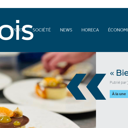
E
SPORT
SOCIÉTÉ
NEWS
HORECA
ÉCONOMI
«
« Bi
Publié par
À la une