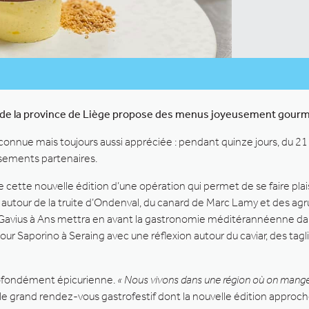
les de la province de Liège propose des menus joyeusement gourm
connue mais toujours aussi appréciée : pendant quinze jours, du 21
ssements partenaires.
 cette nouvelle édition d’une opération qui permet de se faire plaisir
 autour de la truite d’Ondenval, du canard de Marc Lamy et des ag
ius à Ans mettra en avant la gastronomie méditérannéenne dans ce
 pour Saporino à Seraing avec une réflexion autour du caviar, des ta
rofondément épicurienne.
« Nous vivons dans une région où on mange 
, le grand rendez-vous gastrofestif dont la nouvelle édition approc