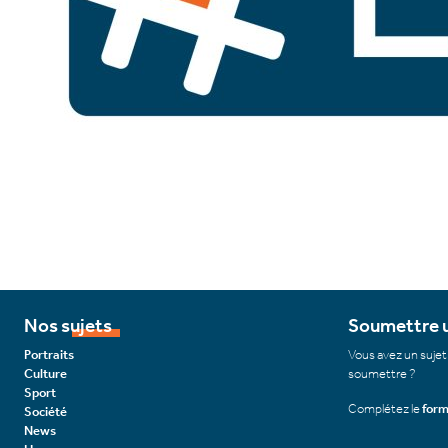
Nos sujets
Soumettre u
Portraits
Vous avez un sujet
Culture
soumettre ?
Sport
Complétez le
form
Société
News