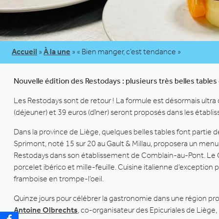
Accueil
»
À la une
»
« Bien manger, c’est tendance »
Nouvelle édition des Restodays : plusieurs très belles tab
Les Restodays sont de retour ! La formule est désormais ultra 
(déjeuner) et 39 euros (dîner) seront proposés dans les établi
Dans la province de Liège, quelques belles tables font partie de
Sprimont, noté 15 sur 20 au Gault & Millau, proposera un menu
Restodays dans son établissement de Comblain-au-Pont. Le Gav
porcelet ibérico et mille-feuille. Cuisine italienne d’exception
framboise en trompe-l’oeil.
Quinze jours pour célébrer la gastronomie dans une région p
Antoine Olbrechts
, co-organisateur des Epicuriales de Liège