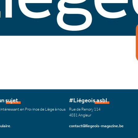
n sujet
#Liégeois asbl
 intéressant en Province de Liège à nous
Rue de Renory 114
4031 Angleur
ulaire
.
contact@liegeois-magazine.be