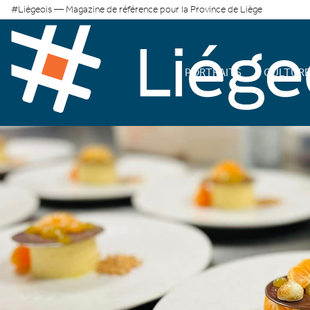
#Liégeois — Magazine de référence pour la Province de Liège
PORTRAITS
CULTUR