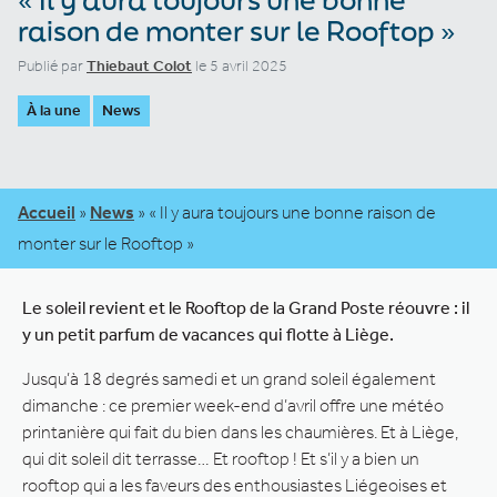
raison de monter sur le Rooftop »
Publié par
Thiebaut Colot
le 5 avril 2025
À la une
News
Accueil
»
News
»
« Il y aura toujours une bonne raison de
monter sur le Rooftop »
Le soleil revient et le Rooftop de la Grand Poste réouvre : il
y un petit parfum de vacances qui flotte à Liège.
Jusqu’à 18 degrés samedi et un grand soleil également
dimanche : ce premier week-end d’avril offre une météo
printanière qui fait du bien dans les chaumières. Et à Liège,
qui dit soleil dit terrasse… Et rooftop ! Et s’il y a bien un
rooftop qui a les faveurs des enthousiastes Liégeoises et