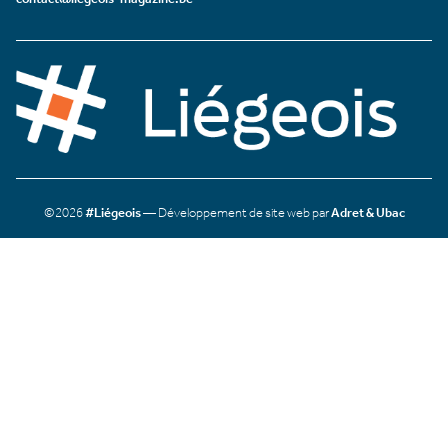
©2026
#Liégeois
— Développement de site web par
Adret & Ubac