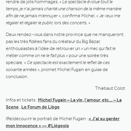
rendre de jolis hommages.
« Le spectacle évolue tout le
temps, je n’ai jamais chanté une chanson de la même manière
afin de ne jamais m’ennuyer »
, confirme Michel.
« Je veux me
régaler et régaler le public lors des concerts. »
Deux rendez-vous dans notre province que ne manqueront
pas les très fidèles fans du créateur du Big Bazar,
enthousiastes à l’idée de retrouver un
« un mec qui fait le
métier comme on ne le fait plus »
pour une soirée très
spéciale.
« Ce spectacle est exactement le reflet de ces
soixante années »
, promet Michel Fugain en guise de
conclusion.
Thiebaut Colot
Infos et tickets :
Michel Fugain – La vie, l’amour, etc… – La
Scene
,
Le Forum de Liège
(Re)découvrir le portrait de Michel Fugain :
« J’ai su garder
mon innocence » — #Liégeois