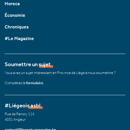
Horeca
Économie
Chroniques
#Le Magazine
Soumettre un sujet
Vous avez un sujet intéressant en Province de Liège à nous soumettre ?
Complétez le
formulaire
.
#Liégeois asbl
Rue de Renory 114
4031 Angleur
contact@liegeois-magazine.be