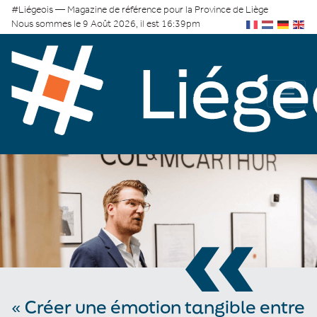
#Liégeois — Magazine de référence pour la Province de Liège
Nous sommes le 9 Août 2026, il est 16:39pm
«
« Créer une émotion tangible entre