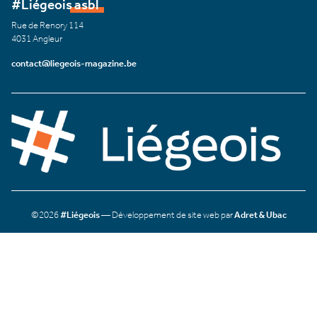
#Liégeois asbl
Rue de Renory 114
4031 Angleur
contact@liegeois-magazine.be
©2026
#Liégeois
— Développement de site web par
Adret & Ubac