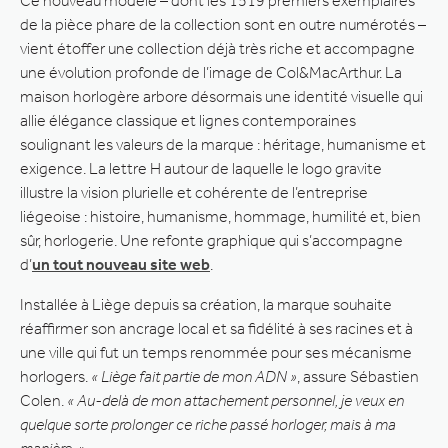
Ce nouveau modèle – dont les 1519 premiers exemplaires
de la pièce phare de la collection sont en outre numérotés –
vient étoffer une collection déjà très riche et accompagne
une évolution profonde de l’image de Col&MacArthur. La
maison horlogère arbore désormais une identité visuelle qui
allie élégance classique et lignes contemporaines
soulignant les valeurs de la marque : héritage, humanisme et
exigence. La lettre H autour de laquelle le logo gravite
illustre la vision plurielle et cohérente de l’entreprise
liégeoise : histoire, humanisme, hommage, humilité et, bien
sûr, horlogerie. Une refonte graphique qui s’accompagne
d’
un tout nouveau site web
.
Installée à Liège depuis sa création, la marque souhaite
réaffirmer son ancrage local et sa fidélité à ses racines et à
une ville qui fut un temps renommée pour ses mécanisme
horlogers.
« Liège fait partie de mon ADN »
, assure Sébastien
Colen.
« Au-delà de mon attachement personnel, je veux en
quelque sorte prolonger ce riche passé horloger, mais à ma