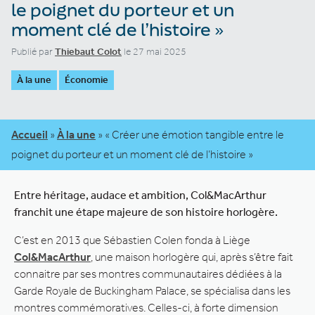
le poignet du porteur et un
moment clé de l’histoire »
Publié par
Thiebaut Colot
le 27 mai 2025
À la une
Économie
Accueil
»
À la une
»
« Créer une émotion tangible entre le
poignet du porteur et un moment clé de l’histoire »
Entre héritage, audace et ambition, Col&MacArthur
franchit une étape majeure de son histoire horlogère.
C’est en 2013 que Sébastien Colen fonda à Liège
Col&MacArthur
, une maison horlogère qui, après s’être fait
connaitre par ses montres communautaires dédiées à la
Garde Royale de Buckingham Palace, se spécialisa dans les
montres commémoratives. Celles-ci, à forte dimension