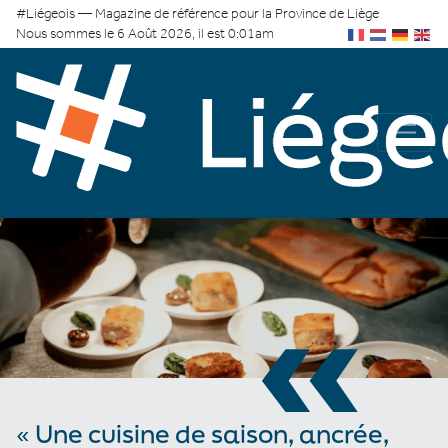
#Liégeois — Magazine de référence pour la Province de Liège
Nous sommes le 6 Août 2026, il est 0:01am
«
« Une cuisine de saison, ancrée,