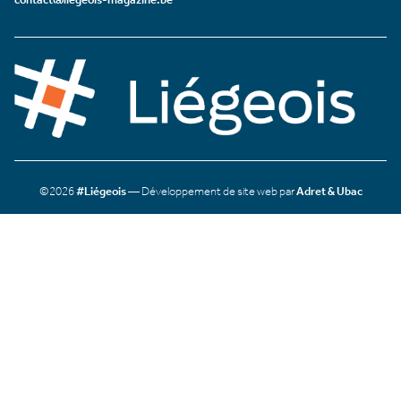
©2026
#Liégeois
— Développement de site web par
Adret & Ubac