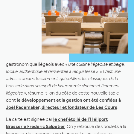
gastronomique liégeois avec
« une cuisine liégeoise et belge,
locale, authentique et réinventée avec justesse »
.
« C’est une
adresse ancrée localement, qui sublime les classiques de la
brasserie dans un esprit de bistronomie sincère et fièrement
liégeoise »
, résume-t-on du côté de cette nouvelle table
dont
le développement et la gestion ont été confiées à
Joël Rademaker, directeur et fondateur de Les Cours
.
La carte est signée par
le chef étoilé de l’Héliport
Brasserie Frédéric Salpetier
. On y retrouve des boulets à la
liégeoise, des rognons, une blanquette, un tartare au