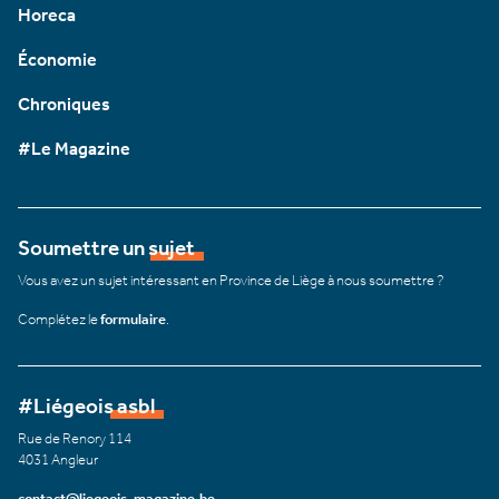
Horeca
Économie
Chroniques
#Le Magazine
Soumettre un sujet
Vous avez un sujet intéressant en Province de Liège à nous soumettre ?
Complétez le
formulaire
.
#Liégeois asbl
Rue de Renory 114
4031 Angleur
contact@liegeois-magazine.be