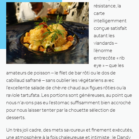
résistance, la
carte
intelligemment
conçue satisfait
autant les
viandards –
l’énorme
entrecôte « rib
eye » – que les
amateurs de poisson – le filet de bar rôti ou le dos de
cabillaud safrané – sans oublier les végétariens avec
l’excellente salade de chèvre chaud aux figues rôties ou la
raviole tartufata. Les portions sont généreuses, au point que
nous n’avons pas eu l’estomac suffisamment bien accroché
pour nous laisser tenter par la chouette sélection de
desserts.
Un très joli cadre, des mets savoureux et finement exécutés,
une atmosphère à la fois chaleureuse et intimiste : le Dandy