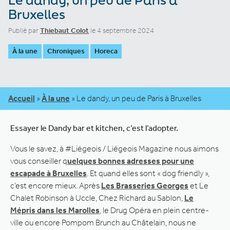
Bruxelles
Publié par
Thiebaut Colot
le 4 septembre 2024
À la une
Chroniques
Horeca
Accueil
»
À la une
»
Le dandy, un peu de Paris à Bruxelles
Essayer le Dandy bar et kitchen, c’est l’adopter.
Vous le savez, à #Liégeois / Liégeois Magazine nous aimons
vous conseiller q
uelques bonnes adresses pour une
escapade à Bruxelles
. Et quand elles sont « dog friendly »,
c’est encore mieux. Après
Les Brasseries Georges
et Le
Chalet Robinson à Uccle, Chez Richard au Sablon,
Le
Mépris dans les Marolles
, le Drug Opéra en plein centre-
ville ou encore Pompom Brunch au Châtelain, nous ne