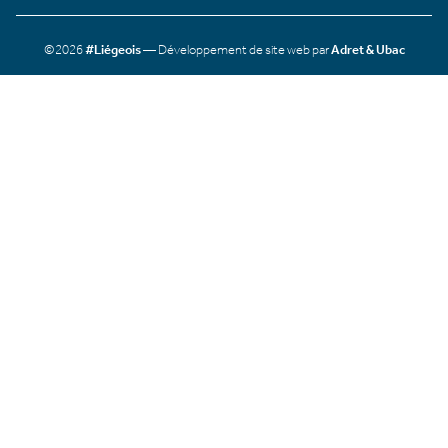
©2026
#Liégeois
— Développement de site web par
Adret & Ubac