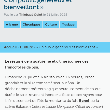
bienveillant »
Publié par
Thiebaut Colot
le 21 juillet 2025
À la une
Chroniques
Culture
Musique
Accueil
»
Culture
»
« Un public généreux et bienveillant »
Le résumé de la quatrième et ultime journée des
Francofolies de Spa.
Dimanche 20 juillet aux alentours de 16 heures, l’orage
grondait et la pluie tombait à seau sur Spa. Un
déchainement météorologique heureusement de courte
durée, le soleil revenant inonder la foule de ses rayons pour
la fin du concert de l’étoile montante du folk,
Benni
, sur la
scène Baloise.
« Cela s’est super bien passé. C’était un concert