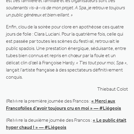
est très familière et familiale et les organisateurs sont très
soutenants vis-à-vis de mon projet. A Spa, je retrouve toujours
un public généreux et bienveillant. »
Enfin, clou de la soirée pour clore en apothéose ces quatre
jours de folie : Clara Luciani. Pour la quatrième fois, celle qui
est passée par toutes les scènes du festival, retrouvait le
public spadois. Une prestation énergique, séduisante, entre
tubes bien connus et repris en chœur par la foule et un
délicat clin d’œil à Françoise Hardy.
« T’es tout pour moi, Spa »
,
lançait l’artiste française à des spectateurs définitivement
conquis.
Thiebaut Colot
(Re)vivre la première journée des Francos :
« Merci aux
Francofolies d’avoir toujours cru en moi » — #Liégeois
(Re)vivre la deuxième journée des Francos :
« Le public était
hyper chaud ! » — #Liégeois