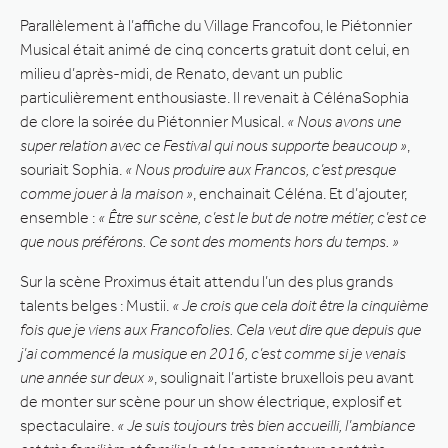
Parallèlement à l’affiche du Village Francofou, le Piétonnier
Musical était animé de cinq concerts gratuit dont celui, en
milieu d’après-midi, de Renato, devant un public
particulièrement enthousiaste. Il revenait à CélénaSophia
de clore la soirée du Piétonnier Musical.
« Nous avons une
super relation avec ce Festival qui nous supporte beaucoup »
,
souriait Sophia.
« Nous produire aux Francos, c’est presque
comme jouer à la maison »
, enchainait Céléna. Et d’ajouter,
ensemble :
« Être sur scène, c’est le but de notre métier, c’est ce
que nous préférons. Ce sont des moments hors du temps. »
Sur la scène Proximus était attendu l’un des plus grands
talents belges : Mustii.
« Je crois que cela doit être la cinquième
fois que je viens aux Francofolies. Cela veut dire que depuis que
j’ai commencé la musique en 2016, c’est comme si je venais
une année sur deux »
, soulignait l’artiste bruxellois peu avant
de monter sur scène pour un show électrique, explosif et
spectaculaire.
« Je suis toujours très bien accueilli, l’ambiance