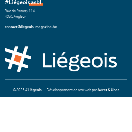
#Liégeois asbl
Rue de Renory 114
4031 Angleur
contact@liegeois-magazine.be
©2026
#Liégeois
— Développement de site web par
Adret & Ubac