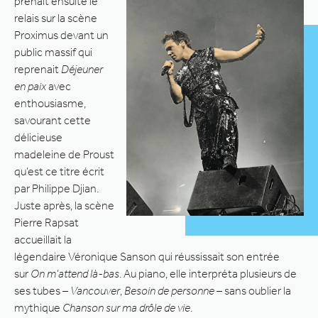
prenait ensuite le
relais sur la scène
Proximus devant un
public massif qui
reprenait
Déjeuner
en paix
avec
enthousiasme,
savourant cette
délicieuse
madeleine de Proust
qu’est ce titre écrit
par Philippe Djian.
Juste après, la scène
Pierre Rapsat
accueillait la
légendaire Véronique Sanson qui réussissait son entrée
sur
On m’attend là-bas
. Au piano, elle interpréta plusieurs de
ses tubes –
Vancouver
,
Besoin de personne
– sans oublier la
mythique
Chanson sur ma drôle de vie
.