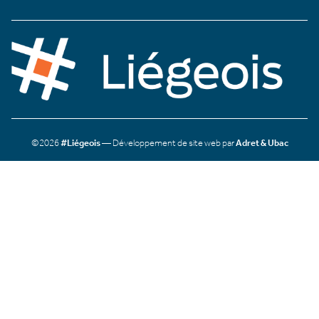
©2026
#Liégeois
— Développement de site web par
Adret & Ubac