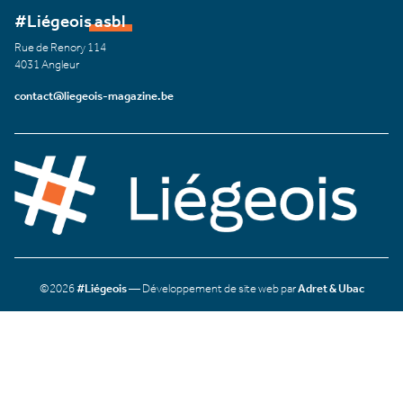
#Liégeois asbl
Rue de Renory 114
4031 Angleur
contact@liegeois-magazine.be
©2026
#Liégeois
— Développement de site web par
Adret & Ubac