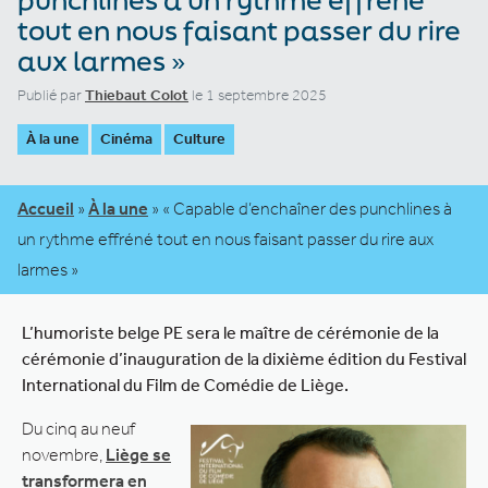
tout en nous faisant passer du rire
aux larmes »
Publié par
Thiebaut Colot
le 1 septembre 2025
À la une
Cinéma
Culture
Accueil
»
À la une
»
« Capable d’enchaîner des punchlines à
un rythme effréné tout en nous faisant passer du rire aux
larmes »
L’humoriste belge PE sera le maître de cérémonie de la
cérémonie d’inauguration de la dixième édition du Festival
International du Film de Comédie de Liège.
Du cinq au neuf
novembre,
Liège se
transformera en