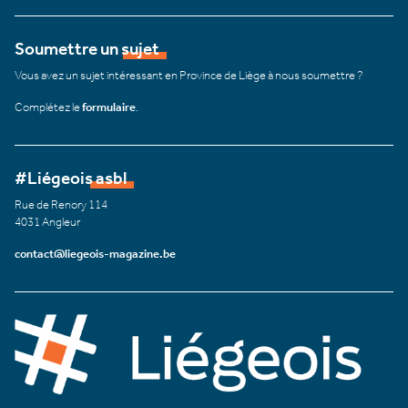
Soumettre un sujet
Vous avez un sujet intéressant en Province de Liège à nous soumettre ?
Complétez le
formulaire
.
#Liégeois asbl
Rue de Renory 114
4031 Angleur
contact@liegeois-magazine.be