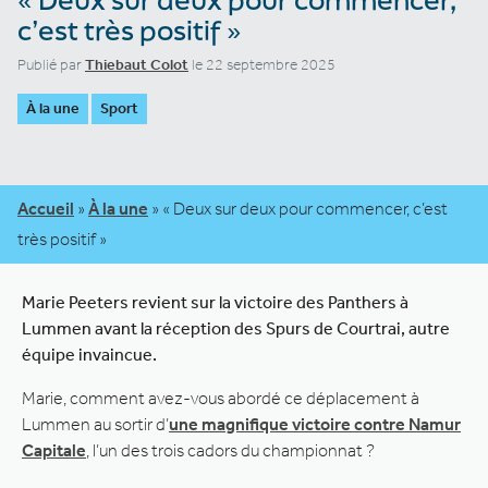
c’est très positif »
Publié par
Thiebaut Colot
le 22 septembre 2025
À la une
Sport
Accueil
»
À la une
»
« Deux sur deux pour commencer, c’est
très positif »
Marie Peeters revient sur la victoire des Panthers à
Lummen avant la réception des Spurs de Courtrai, autre
équipe invaincue.
Marie, comment avez-vous abordé ce déplacement à
Lummen au sortir d’
une magnifique victoire contre Namur
Capitale
, l’un des trois cadors du championnat ?