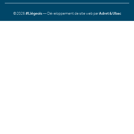
©2026
#Liégeois
— Développement de site web par
Adret & Ubac