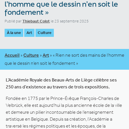
l’homme que le dessin n’en soit le
fondement »
Publié par
Thiebaut Colot
le 23 septembre 2025
À la une
Art
Culture
Accueil
»
Culture
»
Art
»
« Rien ne sort des mains de l’homme
que le dessin n’en soit le fondement »
L’Académie Royale des Beaux-Arts de Liège célèbre ses
250 ans d’existence au travers de trois expositions.
Fondée en 1775 par le Prince-Évêque François-Charles de
Velbrück, elle est aujourd’hui la plus ancienne école de la ville
et demeure un pilier incontournable de l’enseignement
artistique en Belgique. Depuis sa création, l’Académie a
traversé les régimes politiques et les époques, de la