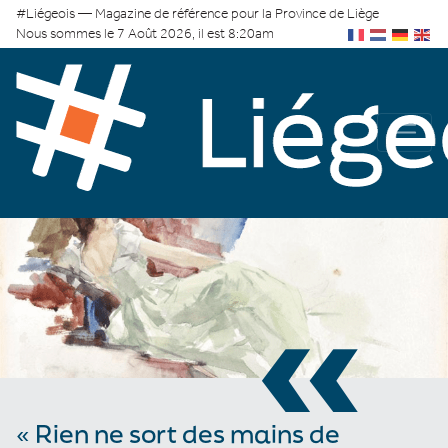
#Liégeois — Magazine de référence pour la Province de Liège
Nous sommes le 7 Août 2026, il est 8:20am
«
« Rien ne sort des mains de