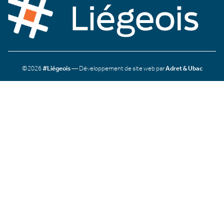
©2026
#Liégeois
— Développement de site web par
Adret & Ubac