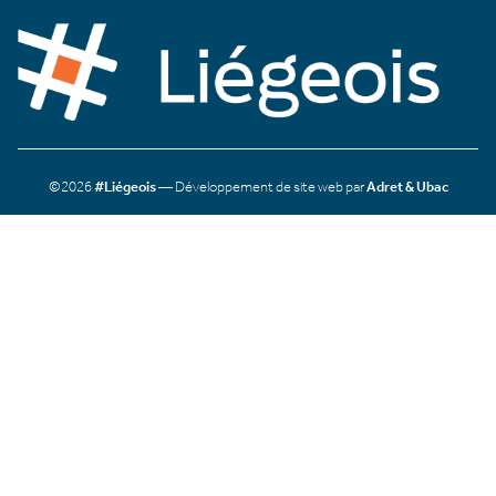
©2026
#Liégeois
— Développement de site web par
Adret & Ubac