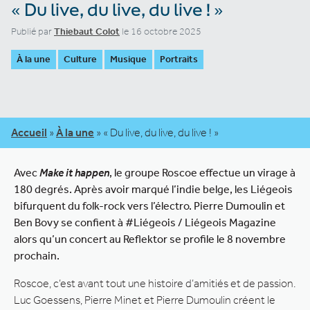
« Du live, du live, du live ! »
Publié par
Thiebaut Colot
le 16 octobre 2025
À la une
Culture
Musique
Portraits
Accueil
»
À la une
»
« Du live, du live, du live ! »
Avec
Make it happen
, le groupe Roscoe effectue un virage à
180 degrés. Après avoir marqué l’indie belge, les Liégeois
bifurquent du folk-rock vers l’électro. Pierre Dumoulin et
Ben Bovy se confient à #Liégeois / Liégeois Magazine
alors qu’un concert au Reflektor se profile le 8 novembre
prochain.
Roscoe, c’est avant tout une histoire d’amitiés et de passion.
Luc Goessens, Pierre Minet et Pierre Dumoulin créent le