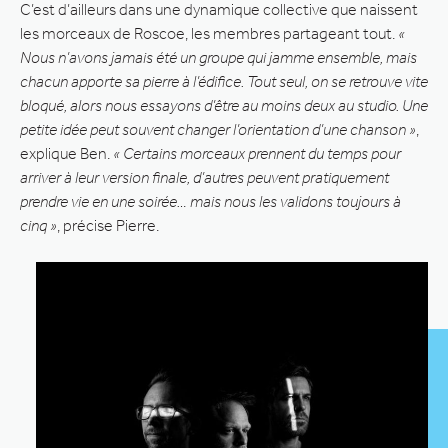
C’est d’ailleurs dans une dynamique collective que naissent
les morceaux de Roscoe, les membres partageant tout.
«
Nous n’avons jamais été un groupe qui jamme ensemble, mais
chacun apporte sa pierre à l’édifice. Tout seul, on se retrouve vite
bloqué, alors nous essayons d’être au moins deux au studio. Une
petite idée peut souvent changer l’orientation d’une chanson »
,
explique Ben.
« Certains morceaux prennent du temps pour
arriver à leur version finale, d’autres peuvent pratiquement
prendre vie en une soirée… mais nous les validons toujours à
cinq »
, précise Pierre.