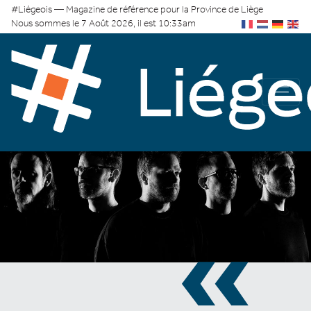
#Liégeois — Magazine de référence pour la Province de Liège
Nous sommes le 7 Août 2026, il est 10:33am
«