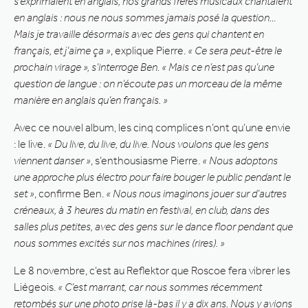
s’exprimaient en anglais, nos grands frères musicaux chantaient
en anglais : nous ne nous sommes jamais posé la question…
Mais je travaille désormais avec des gens qui chantent en
français, et j’aime ça »
, explique Pierre.
« Ce sera peut-être le
prochain virage », s’interroge Ben. « Mais ce n’est pas qu’une
question de langue : on n’écoute pas un morceau de la même
manière en anglais qu’en français. »
Avec ce nouvel album, les cinq complices n’ont qu’une envie
: le live.
« Du live, du live, du live. Nous voulons que les gens
viennent danser »
, s’enthousiasme Pierre.
« Nous adoptons
une approche plus électro pour faire bouger le public pendant le
set »
, confirme Ben.
« Nous nous imaginons jouer sur d’autres
créneaux, à 3 heures du matin en festival, en club, dans des
salles plus petites, avec des gens sur le dance floor pendant que
nous sommes excités sur nos machines (rires). »
Le 8 novembre, c’est au Reflektor que Roscoe fera vibrer les
Liégeois.
« C’est marrant, car nous sommes récemment
retombés sur une photo prise là-bas il y a dix ans. Nous y avions