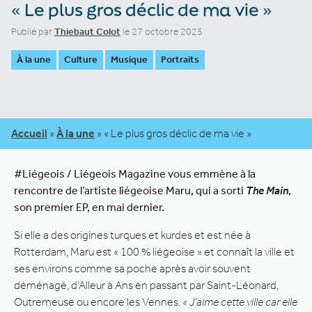
« Le plus gros déclic de ma vie »
Publié par
Thiebaut Colot
le 27 octobre 2025
À la une
Culture
Musique
Portraits
Accueil
»
À la une
»
« Le plus gros déclic de ma vie »
#Liégeois / Liégeois Magazine vous emmène à la
rencontre de l’artiste liégeoise Maru, qui a sorti
The Main
,
son premier EP, en mai dernier.
Si elle a des origines turques et kurdes et est née à
Rotterdam, Maru est « 100 % liégeoise » et connaît la ville et
ses environs comme sa poche après avoir souvent
déménagé, d’Alleur à Ans en passant par Saint-Léonard,
Outremeuse ou encore les Vennes.
« J’aime cette ville car elle