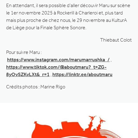
En attendant, il sera possible d’aller découvir Maru sur scène
le 1er novembre 2025 à Rockerill à Charleroi et, plus tard
mais plus proche de chez nous, le 29 novembre au KulturA
de Liège pour la Finale Sphère Sonore.
Thiebaut Colot
Pour suivre Maru :
https://www.instagram.com/marumarrushka_/
,
https://www.tiktok.com/@aboutmaru?_t=ZG-
8yOvSZKvLXt&_r=1
,
https://linktr.ee/aboutmaru
Crédits photos : Marine Rigo