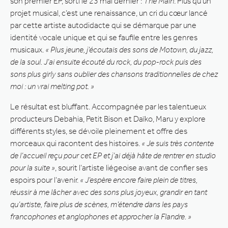
son premier EP, sorti le 23 mai dernier :
The Main
. Plus qu’un
projet musical, c’est une renaissance, un cri du cœur lancé
par cette artiste autodidacte qui se démarque par une
identité vocale unique et qui se faufile entre les genres
musicaux.
« Plus jeune, j’écoutais des sons de Motown, du jazz,
de la soul. J’ai ensuite écouté du rock, du pop-rock puis des
sons plus girly sans oublier des chansons traditionnelles de chez
moi : un vrai melting pot. »
Le résultat est bluffant. Accompagnée par les talentueux
producteurs Debahia, Petit Bison et Daïko, Maru y explore
différents styles, se dévoile pleinement et offre des
morceaux qui racontent des histoires.
« Je suis très contente
de l’accueil reçu pour cet EP et j’ai déjà hâte de rentrer en studio
pour la suite »
, sourit l’artiste liégeoise avant de confier ses
espoirs pour l’avenir.
« J’espère encore faire plein de titres,
réussir à me lâcher avec des sons plus joyeux, grandir en tant
qu’artiste, faire plus de scènes, m’étendre dans les pays
francophones et anglophones et approcher la Flandre. »