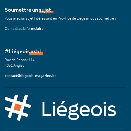
Soumettre un sujet
Vous avez un sujet intéressant en Province de Liège à nous soumettre ?
Complétez le
formulaire
.
#Liégeois asbl
Rue de Renory 114
4031 Angleur
contact@liegeois-magazine.be