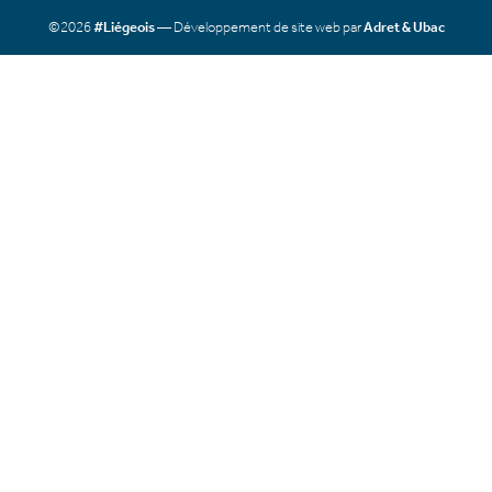
©2026
#Liégeois
— Développement de site web par
Adret & Ubac