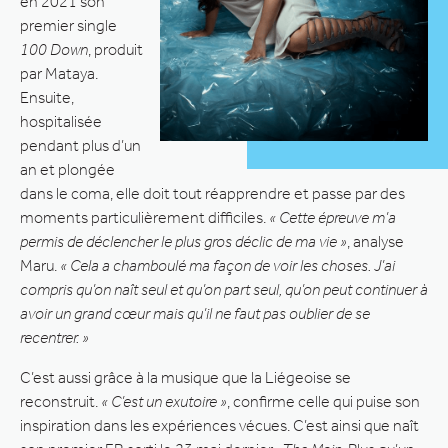
en 2021 son
premier single
100 Down
, produit
par Mataya.
Ensuite,
hospitalisée
pendant plus d’un
an et plongée
dans le coma, elle doit tout réapprendre et passe par des
moments particulièrement difficiles.
« Cette épreuve m’a
permis de déclencher le plus gros déclic de ma vie »
, analyse
Maru.
« Cela a chamboulé ma façon de voir les choses. J’ai
compris qu’on naît seul et qu’on part seul, qu’on peut continuer à
avoir un grand cœur mais qu’il ne faut pas oublier de se
recentrer. »
C’est aussi grâce à la musique que la Liégeoise se
reconstruit.
« C’est un exutoire »
, confirme celle qui puise son
inspiration dans les expériences vécues. C’est ainsi que naît