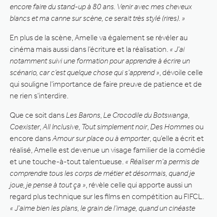
encore faire du stand-up à 80 ans. Venir avec mes cheveux
blancs et ma canne sur scène, ce serait très stylé (rires). »
En plus de la scène, Amelle va également se révéler au
cinéma mais aussi dans l’écriture et la réalisation.
« J’ai
notamment suivi une formation pour apprendre à écrire un
scénario, car c’est quelque chose qui s’apprend »
, dévoile celle
qui souligne l’importance de faire preuve de patience et de
ne rien s’interdire.
Que ce soit dans
Les Barons
,
Le Crocodile du Botswanga
,
Coexister
,
All Inclusive
,
Tout simplement noir
,
Des Hommes
ou
encore dans
Amour sur place ou à emporter
, qu’elle a écrit et
réalisé, Amelle est devenue un visage familier de la comédie
et une touche-à-tout talentueuse.
« Réaliser m’a permis de
comprendre tous les corps de métier et désormais, quand je
joue, je pense à tout ça »
, révèle celle qui apporte aussi un
regard plus technique sur les films en compétition au FIFCL.
« J’aime bien les plans, le grain de l’image, quand un cinéaste