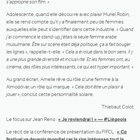
s’approprie son film. »
Adolescente, quand elle découvre avec plaisir Muriel Robin,
elle se rend compte qu’il y a finalement peu de femmes
auxquelles elle peut s’identifier dans cette industrie.
« Quand
j’ai commencé le stand-up, j’étais la seule femme arabe
musulmane. Être sur scène était déjà politique, ça a fait bouger
les lignes »
, rappelle-t-elle.
« Cela a évolué dans le bon sens. Il y
a une plus grande diversité et inclusivité. Et les femmes ont, au
cinéma, des rôles plus intéressants, ce qui est hyper important. »
Au grand écran, Amelle rêve du rôle d’une femme à la
Almodóvar, un rôle qui marque.
« Cela doit être un plaisir à
jouer »
, conclut cette personnalité solaire.
Thiebaut Colot
Le focus sur Jean Reno :
« Je reviendrai ! » — #Liégeois
Le récit de la conférence de présentation du FIFCL :
« Ce
festival va devenir mondial car le rire intéresse tout le