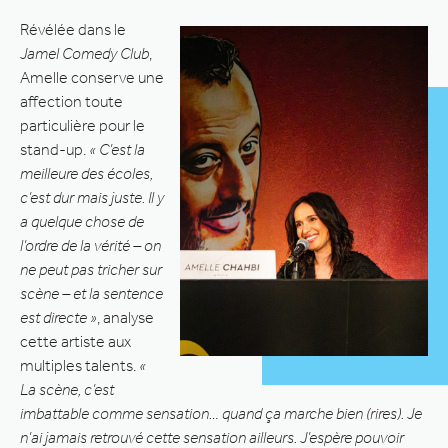
Révélée dans le
Jamel Comedy Club
,
Amelle conserve une
affection toute
particulière pour le
stand-up.
« C’est la
meilleure des écoles,
c’est dur mais juste. Il y
a quelque chose de
l’ordre de la vérité – on
ne peut pas tricher sur
scène – et la sentence
est directe »
, analyse
cette artiste aux
multiples talents.
«
La scène, c’est
imbattable comme sensation… quand ça marche bien (rires). Je
n’ai jamais retrouvé cette sensation ailleurs. J’espère pouvoir