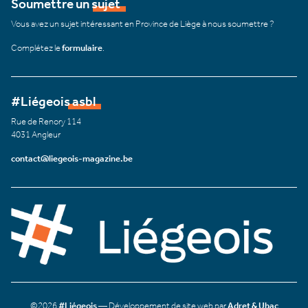
Soumettre un sujet
Vous avez un sujet intéressant en Province de Liège à nous soumettre ?
Complétez le
formulaire
.
#Liégeois asbl
Rue de Renory 114
4031 Angleur
contact@liegeois-magazine.be
©2026
#Liégeois
— Développement de site web par
Adret & Ubac