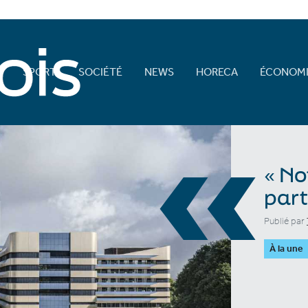
E
SPORT
SOCIÉTÉ
NEWS
HORECA
ÉCONOMI
«
« No
part
Publié par
À la une