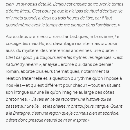
plan, un synopsis détaillé. L’enjeu est ensuite de trouver le temps
d’écrire (rires). C’est pour ça que je n’ai pas de rituel d’écriture : je
m’y mets quand j’ai deux ou trois heures de libre, car il faut
quand même avoir le temps de me plonger dans l’ambiance. »
Après deux premiers romans fantastiques, le troisième,
Le
cortège des maudits
, est davantage réaliste mais propose
aussi du mystère, des références anciennes, une quête.
«
C’est par goût : j’ai toujours aimé les mythes, les légendes. C’est
naturel d’y revenir »
, analyse Jérôme qui, dans ce dernier
roman, aborde plusieurs thématiques, notamment la
relation fraternelle et la question du rythme qu’on impose à
nos vies – et qui est différent pour chacun – tout en situant
son intrigue sur une île qu’on imagine au large des côtes
bretonnes.
« J’avais envie de raconter une histoire qui se
passait sur une île… et les phares m’ont toujours intrigué. Quant
à la Bretagne, c’est une région que je connais bien et apprécie,
c’était donc presque naturel de m’en inspirer. »