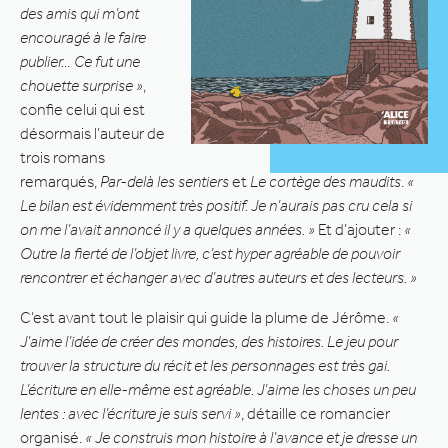
des amis qui m’ont
encouragé à le faire
publier… Ce fut une
chouette surprise »
,
confie celui qui est
désormais l’auteur de
trois romans
remarqués,
Par-delà les sentiers
et
Le cortège des maudits
.
«
Le bilan est évidemment très positif. Je n’aurais pas cru cela si
on me l’avait annoncé il y a quelques années. »
Et d’ajouter :
«
Outre la fierté de l’objet livre, c’est hyper agréable de pouvoir
rencontrer et échanger avec d’autres auteurs et des lecteurs. »
C’est avant tout le plaisir qui guide la plume de Jérôme.
«
J’aime l’idée de créer des mondes, des histoires. Le jeu pour
trouver la structure du récit et les personnages est très gai.
L’écriture en elle-même est agréable. J’aime les choses un peu
lentes : avec l’écriture je suis servi »
, détaille ce romancier
organisé.
« Je construis mon histoire à l’avance et je dresse un