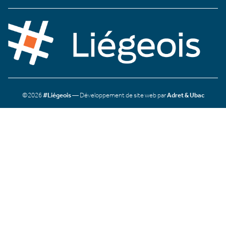
©2026
#Liégeois
— Développement de site web par
Adret & Ubac