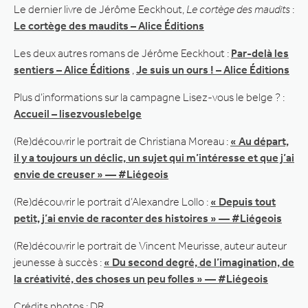
Le dernier livre de Jérôme Eeckhout,
Le cortège des maudits
:
Le cortège des maudits – Alice Éditions
Les deux autres romans de Jérôme Eeckhout :
Par-delà les
sentiers – Alice Éditions
,
Je suis un ours ! – Alice Éditions
Plus d’informations sur la campagne Lisez-vous le belge ? :
Accueil – lisezvouslebelge
(Re)découvrir le portrait de Christiana Moreau :
« Au départ,
il y a toujours un déclic, un sujet qui m’intéresse et que j’ai
envie de creuser » — #Liégeois
(Re)découvrir le portrait d’Alexandre Lollo :
« Depuis tout
petit, j’ai envie de raconter des histoires » — #Liégeois
(Re)découvrir le portrait de Vincent Meurisse, auteur auteur
jeunesse à succès :
« Du second degré, de l’imagination, de
la créativité, des choses un peu folles » — #Liégeois
Crédits photos : DR