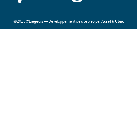
©2026
#Liégeois
— Développement de site web par
Adret & Ubac