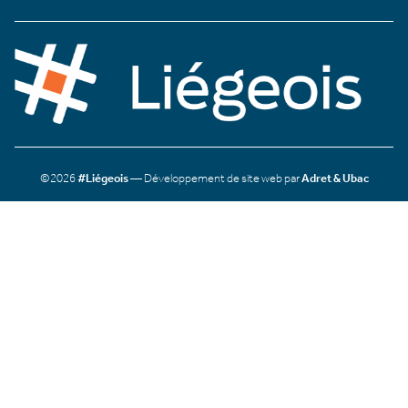
©2026
#Liégeois
— Développement de site web par
Adret & Ubac