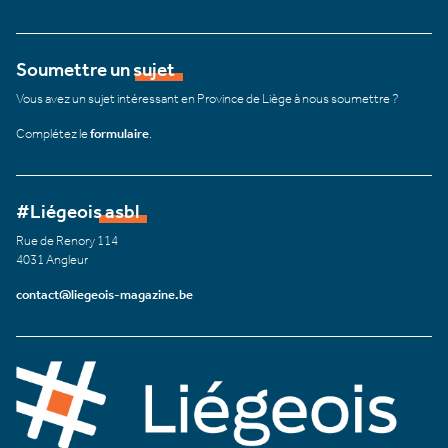
Soumettre un sujet
Vous avez un sujet intéressant en Province de Liège à nous soumettre ?
Complétez le
formulaire
.
#Liégeois asbl
Rue de Renory 114
4031 Angleur
contact@liegeois-magazine.be