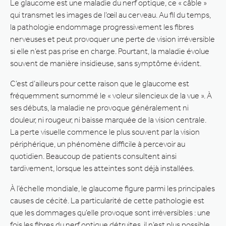
Le glaucome est une maladie du nerf optique, ce « câble »
qui transmet les images de l’œil au cerveau. Au fil du temps,
la pathologie endommage progressivement les fibres
nerveuses et peut provoquer une perte de vision irréversible
si elle n’est pas prise en charge. Pourtant, la maladie évolue
souvent de manière insidieuse, sans symptôme évident.
C’est d’ailleurs pour cette raison que le glaucome est
fréquemment surnommé le « voleur silencieux de la vue ». À
ses débuts, la maladie ne provoque généralement ni
douleur, ni rougeur, ni baisse marquée de la vision centrale.
La perte visuelle commence le plus souvent par la vision
périphérique, un phénomène difficile à percevoir au
quotidien. Beaucoup de patients consultent ainsi
tardivement, lorsque les atteintes sont déjà installées.
À l’échelle mondiale, le glaucome figure parmi les principales
causes de cécité. La particularité de cette pathologie est
que les dommages qu’elle provoque sont irréversibles : une
fois les fibres du nerf optique détruites, il n’est plus possible