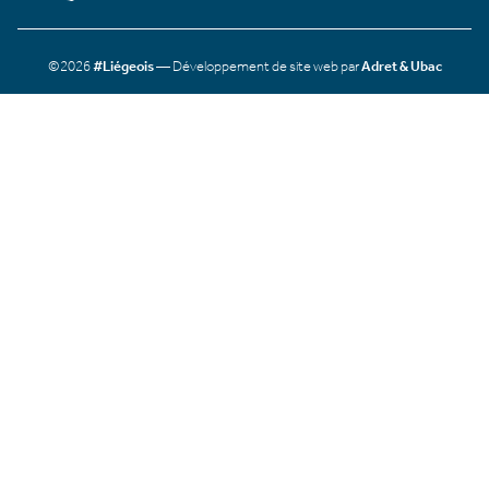
©2026
#Liégeois
— Développement de site web par
Adret & Ubac