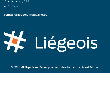
Rue de Renory 114
4031 Angleur
contact@liegeois-magazine.be
©2026
#Liégeois
— Développement de site web par
Adret & Ubac