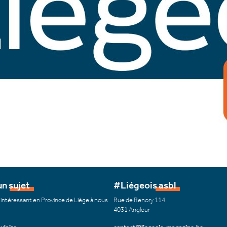
n sujet
#Liégeois asbl
 intéressant en Province de Liège à nous
Rue de Renory 114
4031 Angleur