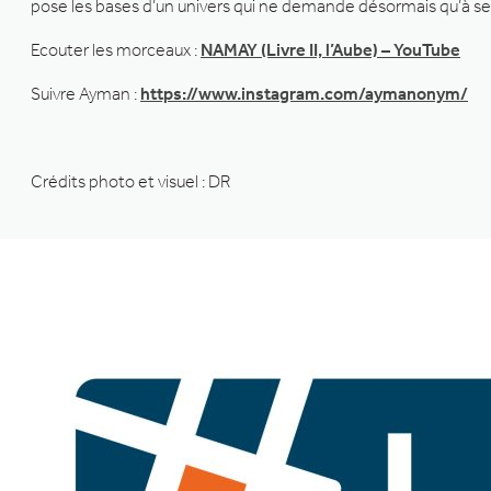
pose les bases d’un univers qui ne demande désormais qu’à se
Ecouter les morceaux :
NAMAY (Livre II, l’Aube) – YouTube
Suivre Ayman :
https://www.instagram.com/aymanonym/
Crédits photo et visuel : DR