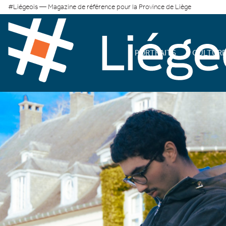
#Liégeois — Magazine de référence pour la Province de Liège
PORTRAITS
CULTUR