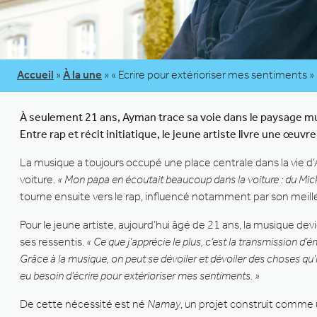
Accueil
»
À la une
»
« Ecrire pour extérioriser mes sentiments »
À seulement 21 ans, Ayman trace sa voie dans le paysage m
Entre rap et récit initiatique, le jeune artiste livre une œu
La musique a toujours occupé une place centrale dans la vie d
voiture.
« Mon papa en écoutait beaucoup dans la voiture : du Mic
tourne ensuite vers le rap, influencé notamment par son meille
Pour le jeune artiste, aujourd’hui âgé de 21 ans, la musique d
ses ressentis.
« Ce que j’apprécie le plus, c’est la transmission d’
Grâce à la musique, on peut se dévoiler et dévoiler des choses qu’il 
eu besoin d’écrire pour extérioriser mes sentiments. »
De cette nécessité est né
Namay
, un projet construit comme