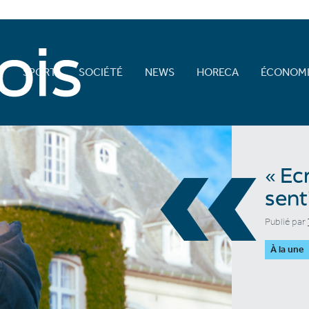
E
SPORT
SOCIÉTÉ
NEWS
HORECA
ÉCONOMI
«
« Ec
sent
Publié par
À la une