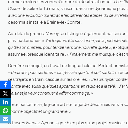
dernier, explore les zones d’ombre du deuil relationnel.
« Les ti
L’Aube
, dévoilée le 13 mars, s’inscrit dans une dynamique plus
avec une évolution qui retrace les différentes étapes du deuil relat
désormais installé à Braine-le-Comte.
Au-delà du propos,
Namay
se distingue également par son univ
plus inattendues.
« J’ai toujours été passionné par la période méd
quitte son château pour tendre vers une nouvelle quête »
, expliqu
assumée, presque identitaire :
« Finalement, ma musique, c’est 
Derrière ce projet, un travail de longue haleine. Perfectionni
– deux ans pour dix titres – car j’essaie que tout soit parfait »
, reco
ses trajets en train, casque sur les oreilles.
« Je suis hyper conten
Comte avec aussi quelques apparitions en radio et à la télé… J’ai f
plaisir et je veux continuer à kiffer comme ça. »
Porté par cet élan, le jeune artiste regarde désormais vers la
énorme objectif et un grand rêve. »
À travers
Namay
, Ayman signe bien plus qu’un projet musical :