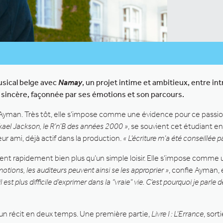
usical belge avec
Namay
, un projet intime et ambitieux, entre i
vre sincère, façonnée par ses émotions et son parcours.
’Ayman. Très tôt, elle s’impose comme une évidence pour ce passio
kael Jackson, le R’n’B des années 2000 »
, se souvient cet étudiant e
ur ami, déjà actif dans la production.
« L’écriture m’a été conseillée
evient rapidement bien plus qu’un simple loisir. Elle s’impose comm
émotions, les auditeurs peuvent ainsi se les approprier »
, confie Ayman
est plus difficile d’exprimer dans la “vraie” vie. C’est pourquoi je parle
 un récit en deux temps. Une première partie,
Livre I : L’Errance
, sor