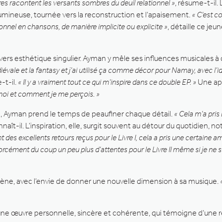
tres racontent les versants sombres du deuil relationnel »
, résume-t-il.
 lumineuse, tournée vers la reconstruction et l’apaisement.
« C’est c
ionnel en chansons, de manière implicite ou explicite »
, détaille ce jeun
ers esthétique singulier. Ayman y mêle ses influences musicales à 
iévale et la fantasy et j’ai utilisé ça comme décor pour Namay, avec l’i
e-t-il.
« Il y a vraiment tout ce qui m’inspire dans ce double EP. »
Une app
moi et comment je me perçois. »
ste, Ayman prend le temps de peaufiner chaque détail.
« Cela m’a pri
nnaît-il. L’inspiration, elle, surgit souvent au détour du quotidien,
t des excellents retours reçus pour le Livre I, cela a pris une certaine a
orcément du coup un peu plus d’attentes pour le Livre II même si je ne su
 scène, avec l’envie de donner une nouvelle dimension à sa musique.
 une œuvre personnelle, sincère et cohérente, qui témoigne d’une rée