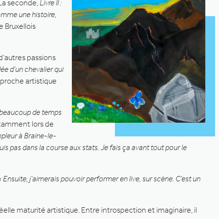
 La seconde,
Livre II :
omme une histoire,
e Bruxellois
d’autres passions
dée d’un chevalier qui
roche artistique
s beaucoup de temps
 notamment lors de
mpleur à Braine-le-
is pas dans la course aux stats. Je fais ça avant tout pour le
« Ensuite, j’aimerais pouvoir performer en live, sur scène. C’est un
lle maturité artistique. Entre introspection et imaginaire, il