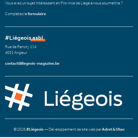
Vous avez un sujet intéressant en Province de Liège à nous soumettre ?
Complétez le
formulaire
.
#Liégeois asbl
Rue de Renory 114
4031 Angleur
contact@liegeois-magazine.be
©2026
#Liégeois
— Développement de site web par
Adret & Ubac