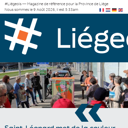
#Liégeois — Magazine de référence pour la Province de Liège
Nous sommes le 9 Août 2026, il est 5:33am
«
Saint-Léonard met de la couleur