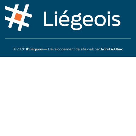
©2026
#Liégeois
— Développement de site web par
Adret & Ubac