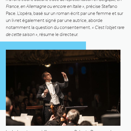
France, en Allemagne ou encore en Italie »
, précise Stefano
Pace. L’opéra, basé sur un roman écrit par une femme et sur
un livret également signé par une autrice, aborde
notamment la question du consentement.
« C’est l’objet rare
de cette saison »
, résume le directeur.