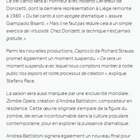
Le bel canto sera à l’honneur avec
Roberto Devereux
de
Donizetti, dont la dernière représentation à Liège remonte
à 1980.
« Du bel canto à son apogée dramatique »
, assure
Giampaolo Bisanti.
« Mais il ne faut pas réduire cela à un simple
exercice de virtuosité. Chez Donizetti, la technique n’est jamais
gratuite. »
Parmi les nouvelles productions,
Capriccio
de Richard Strauss
promet également un moment suspendu.
« Ce sera un
moment suspendu avec lequel nous comptons montrer à notre
public nos espoirs et notre processus de création »
, explique
Stefano Pace.
La saison sera aussi marquée par une exclusivité mondiale :
Zombie Opera
, création d’Andrea Battistoni, compositeur en
résidence. Cette œuvre originale s’empare de la figure du
zombie, devenue incontournable dans la culture populaire
contemporaine, pour en explorer la puissance dramatique.
Andrea Battistoni signera également un nouveau final pour