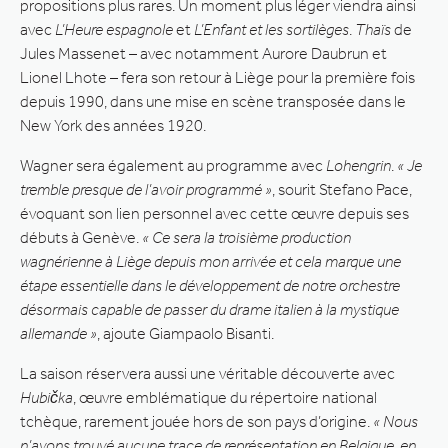
propositions plus rares. Un moment plus léger viendra ainsi
avec
L’Heure espagnole
et
L’Enfant et les sortilèges
.
Thaïs
de
Jules Massenet – avec notamment Aurore Daubrun et
Lionel Lhote – fera son retour à Liège pour la première fois
depuis 1990, dans une mise en scène transposée dans le
New York des années 1920.
Wagner sera également au programme avec
Lohengrin
.
« Je
tremble presque de l’avoir programmé »
, sourit Stefano Pace,
évoquant son lien personnel avec cette œuvre depuis ses
débuts à Genève.
« Ce sera la troisième production
wagnérienne à Liège depuis mon arrivée et cela marque une
étape essentielle dans le développement de notre orchestre
désormais capable de passer du drame italien à la mystique
allemande »
, ajoute Giampaolo Bisanti.
La saison réservera aussi une véritable découverte avec
Hubička
, œuvre emblématique du répertoire national
tchèque, rarement jouée hors de son pays d’origine.
« Nous
n’avons trouvé aucune trace de représentation en Belgique, en