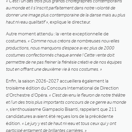
« C’est l’un des trois plus grands chorégraphes contemporains
au monde et il s’inscrit parfaitement dans notre volonté de
donner une image plus contemporaine de la danse mais au plus
haut niveau qualitatif »
, explique le directeur.
Autre moment attendu : la vente exceptionnelle de
costumes.
« Comme nous créons de nombreuses nouvelles
productions, nous manquons d’espace avec plus de 2000
costumes confectionnés chaque année ! Cette vente doit
permettre de ne pas freiner la frénésie créative de nos équipes
tout en offrant une deuxième vie à nos costumes. »
Enfin, la saison 2026-2027 accueillera également la
troisième édition du Concours International de Direction
d’Orchestre d’Opéra.
« C’est devenu le fleuron de notre théâtre
et l’un des trois plus importants concours de ce genre au monde
»
, s’enthousiasme Giampaolo Bisanti, rappelant que 211
candidatures avaient été reçues lors de la précédente
édition.
« Le jury y est de haut niveau et tous ceux qui y ont
participé entament de brillantes carrières. »