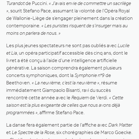
Turandot
de Puccini.
« J’avais envie de commettre un sacrilège
»
, sourit Stefano Pace, assumant la volonté de l’Opéra Royal
de Wallonie-Liège de s’engager pleinement dans la création
contemporaine.
« Les puristes risquent de s’insurger mais au
moins on parlera de nous. »
Les plus jeunes spectateurs ne sont pas oubliés avec
Lucile
et Lia
, un opéra participatif accessible dès cinq ans, dont le
livret a été conçu à l’aide d’une intelligence artificielle
générative. La saison comprendra également plusieurs
concerts symphoniques, dont la
Symphonie n°9
de
Beethoven.
« La neuvième, c’est la neuvième »
, résume
immédiatement Giampaolo Bisanti, ravi du succès
rencontré cette année avec le
Requiem
de Verdi.
« Cette
saison est la plus exigeante de celles que nous avons déjà
programmées »
, affirme Stefano Pace.
La danse fera également partie de l’affiche avec
Dark Matter
et
Le Spectre de la Rose
, six chorégraphies de Marco Goecke.