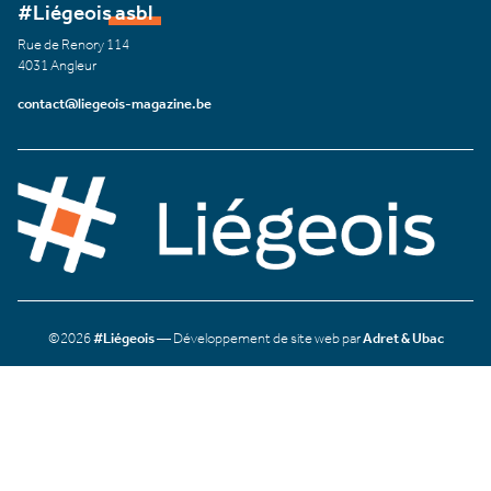
#Liégeois asbl
Rue de Renory 114
4031 Angleur
contact@liegeois-magazine.be
©2026
#Liégeois
— Développement de site web par
Adret & Ubac