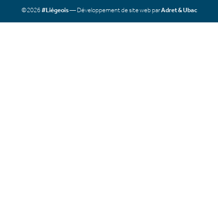
©2026
#Liégeois
— Développement de site web par
Adret & Ubac