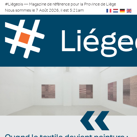
#Liégeois — Magazine de référence pour la Province de Liège
Nous sommes le 7 Août 2026, il est 5:21am
«
Quand le textile devient peinture :