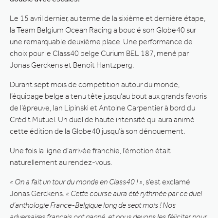
Le 15 avril dernier, au terme de la sixième et dernière étape,
la Team Belgium Ocean Racing a bouclé son Globe40 sur
une remarquable deuxième place. Une performance de
choix pour le Class40 belge Curium BEL 187, mené par
Jonas Gerckens et Benoît Hantzperg.
Durant sept mois de compétition autour du monde,
l’équipage belge a tenu tête jusqu’au bout aux grands favoris
de l’épreuve, Ian Lipinski et Antoine Carpentier à bord du
Crédit Mutuel. Un duel de haute intensité qui aura animé
cette édition de la Globe40 jusqu’à son dénouement.
Une fois la ligne d’arrivée franchie, l’émotion était
naturellement au rendez-vous.
« On a fait un tour du monde en Class40 ! »
, s’est exclamé
Jonas Gerckens.
« Cette course aura été rythmée par ce duel
d’anthologie France-Belgique long de sept mois ! Nos
adversaires français ont gagné, et nous devons les féliciter pour