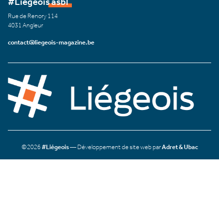
#Liégeois asbl
Rue de Renory 114
4031 Angleur
contact@liegeois-magazine.be
©2026
#Liégeois
— Développement de site web par
Adret & Ubac