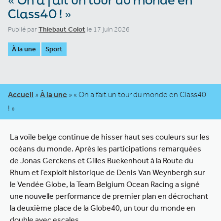
Class40 ! »
Publié par
Thiebaut Colot
le 17 juin 2026
À la une
Sport
Accueil
»
À la une
»
« On a fait un tour du monde en Class40
! »
La voile belge continue de hisser haut ses couleurs sur les
océans du monde. Après les participations remarquées
de Jonas Gerckens et Gilles Buekenhout à la Route du
Rhum et l’exploit historique de Denis Van Weynbergh sur
le Vendée Globe, la Team Belgium Ocean Racing a signé
une nouvelle performance de premier plan en décrochant
la deuxième place de la Globe40, un tour du monde en
double avec escales.