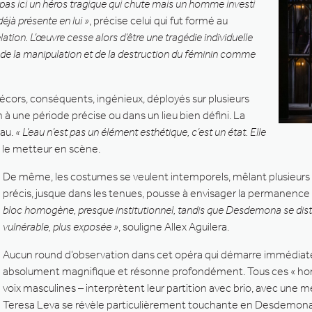
t pas ici un héros tragique qui chute mais un homme investi
déjà présente en lui »
, précise celui qui fut formé au
lation. L’œuvre cesse alors d’être une tragédie individuelle
, de la manipulation et de la destruction du féminin comme
écors, conséquents, ingénieux, déployés sur plusieurs
à une période précise ou dans un lieu bien défini. La
eau.
« L’eau n’est pas un élément esthétique, c’est un état. Elle
e le metteur en scène.
De même, les costumes se veulent intemporels, mêlant plusieurs 
précis, jusque dans les tenues, pousse à envisager la permanen
bloc homogène, presque institutionnel, tandis que Desdemona se dist
vulnérable, plus exposée »
, souligne Allex Aguilera.
Aucun round d’observation dans cet opéra qui démarre immédiate
absolument magnifique et résonne profondément. Tous ces « homme
voix masculines – interprètent leur partition avec brio, avec une m
Teresa Leva se révèle particulièrement touchante en Desdemona, 