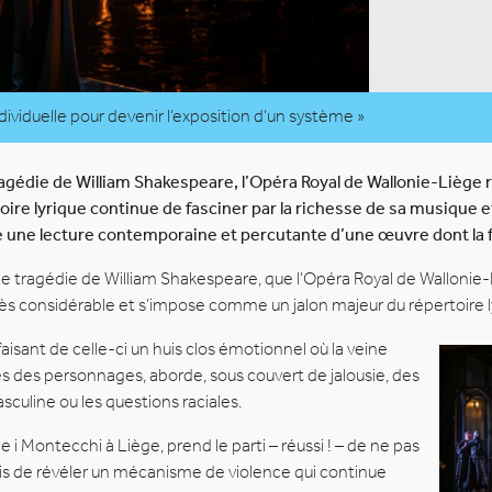
dividuelle pour devenir l’exposition d’un système »
ragédie de William Shakespeare, l’Opéra Royal de Wallonie-Liège 
toire lyrique continue de fasciner par la richesse de sa musique 
se une lecture contemporaine et percutante d’une œuvre dont la
e tragédie de William Shakespeare, que l’Opéra Royal de Wallonie-Li
ès considérable et s’impose comme un jalon majeur du répertoire l
 faisant de celle-ci un huis clos émotionnel où la veine
des personnages, aborde, sous couvert de jalousie, des
uline ou les questions raciales.
 e i Montecchi à Liège, prend le parti – réussi ! – de ne pas
ais de révéler un mécanisme de violence qui continue