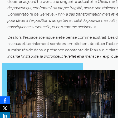
d’opérer aujourd’hui avec une singulière actualité.
« Otello n’es
de pouvoir qui, confronté à sa propre fragilité, active une violence 
Conservatoire de Genève.
« Il n’y a pas transformation mais révé
pour devenir l’exposition d’un système : celui du pouvoir masculin
conséquence structurelle, et non comme accident. »
Dès lors, l’espace scénique a été pensé comme abstrait. Les d
niveaux et terriblement sombres, empêchent de situer l’action 
surprise réside dans la présence constante de l’eau sur le plat
incarne l’instabilité, la profondeur, le reflet et la menace »
, expliqu