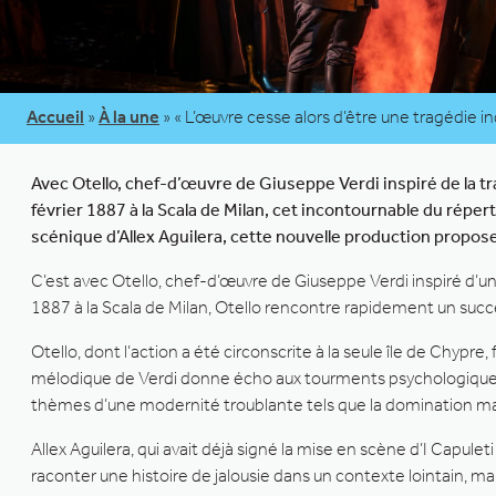
Accueil
»
À la une
»
« L’œuvre cesse alors d’être une tragédie in
Avec Otello, chef-d’œuvre de Giuseppe Verdi inspiré de la t
février 1887 à la Scala de Milan, cet incontournable du réper
scénique d’Allex Aguilera, cette nouvelle production propo
C’est avec Otello, chef-d’œuvre de Giuseppe Verdi inspiré d’un
1887 à la Scala de Milan, Otello rencontre rapidement un succ
Otello, dont l’action a été circonscrite à la seule île de Chypre,
mélodique de Verdi donne écho aux tourments psychologiques 
thèmes d’une modernité troublante tels que la domination masc
Allex Aguilera, qui avait déjà signé la mise en scène d’I Capuleti
raconter une histoire de jalousie dans un contexte lointain, m