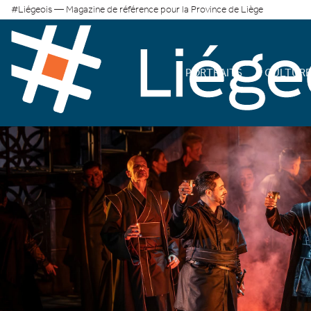
#Liégeois — Magazine de référence pour la Province de Liège
PORTRAITS
CULTUR