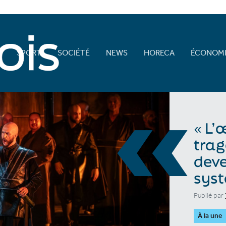
E
SPORT
SOCIÉTÉ
NEWS
HORECA
ÉCONOMI
«
« L’
trag
deve
sys
Publié par
À la une