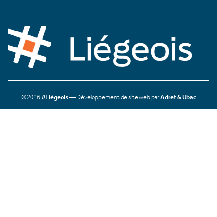
©2026
#Liégeois
— Développement de site web par
Adret & Ubac