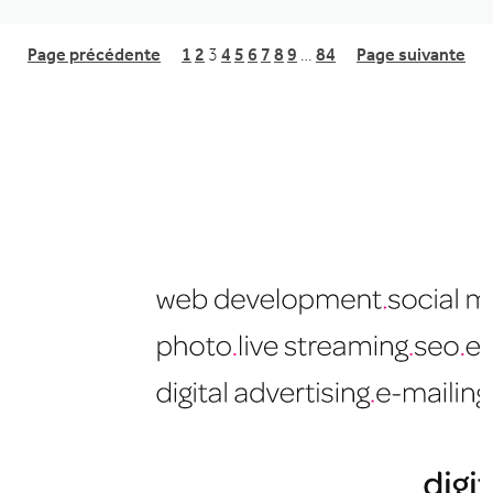
Page précédente
1
2
3
4
5
6
7
8
9
…
84
Page suivante