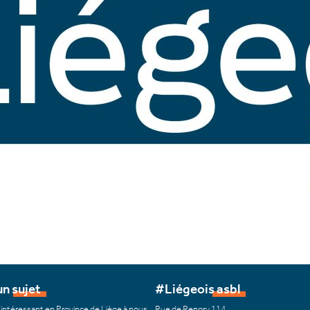
n sujet
#Liégeois asbl
 intéressant en Province de Liège à nous
Rue de Renory 114