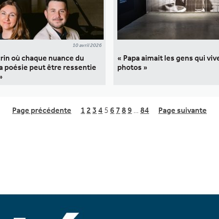
10 avril 2026
crin où chaque nuance du
« Papa aimait les gens qui vi
la poésie peut être ressentie
photos »
»
Page précédente
1
2
3
4
5
6
7
8
9
…
84
Page suivante