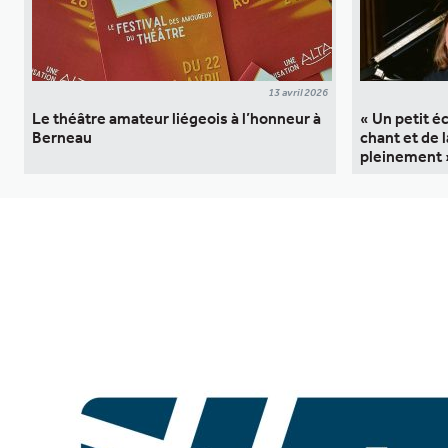
13 avril 2026
Le théâtre amateur liégeois à l’honneur à
« Un petit é
Berneau
chant et de 
pleinement 