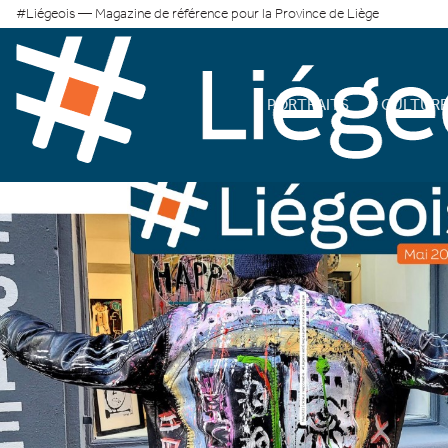
#Liégeois — Magazine de référence pour la Province de Liège
PORTRAITS
CULTUR