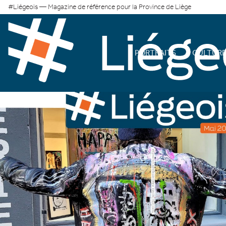
#Liégeois — Magazine de référence pour la Province de Liège
PORTRAITS
CULTUR