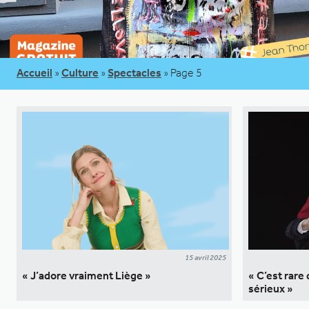
Accueil
»
Culture
»
Spectacles
»
Page 5
15 avril 2025
« J’adore vraiment Liège »
« C’est rare
sérieux »