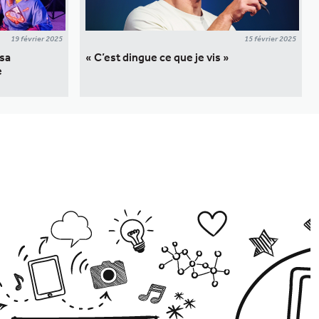
19 février 2025
15 février 2025
 sa
« C’est dingue ce que je vis »
e