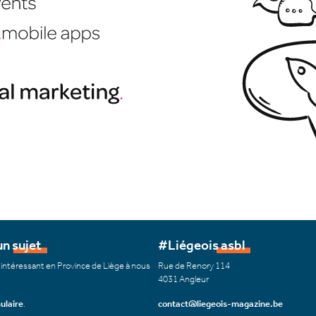
n sujet
#Liégeois asbl
 intéressant en Province de Liège à nous
Rue de Renory 114
4031 Angleur
ulaire
.
contact@liegeois-magazine.be