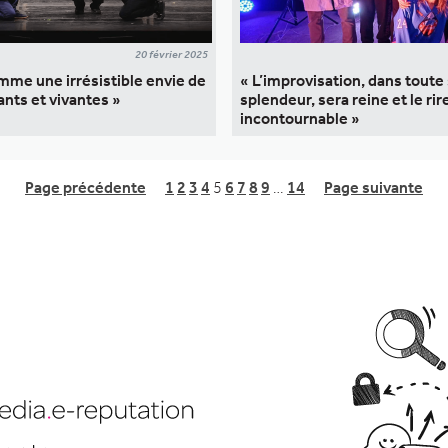
20 février 2025
mme une irrésistible envie de
« L’improvisation, dans toute
ants et vivantes »
splendeur, sera reine et le rir
incontournable »
Page précédente
1
2
3
4
5
6
7
8
9
…
14
Page suivante