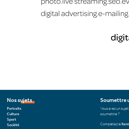
Nos sujets
Soumettre u
Portraits
Vous avez un sujet
Culture
soumettre ?
Sport
Complétez le
form
Société