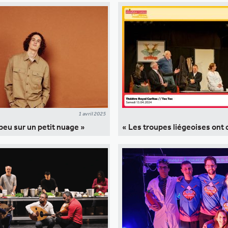
1 avril 2025
 peu sur un petit nuage »
« Les troupes liégeoises ont 